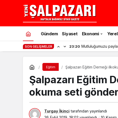
Gündem
Siyaset
Ekonomi
Yerel
Mutluluğumuzu payla
23:20
SON GELIŞMELER
Şalpazarı Eğitim Derneği ilkoku
Eğitim
Şalpazarı Eğitim De
okuma seti gönder
Turgay İkinci
tarafından yayınlandı
26 Eylül 2019, 18:02
yayınlandı
10 Kasım 