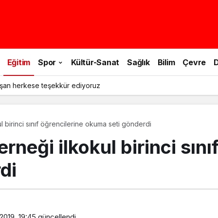
Eğitim
Spor
Kültür-Sanat
Sağlık
Bilim
Çevre
D
şan herkese teşekkür ediyoruz
l birinci sınıf öğrencilerine okuma seti gönderdi
rneği ilkokul birinci sını
di
2019, 19:45
güncellendi