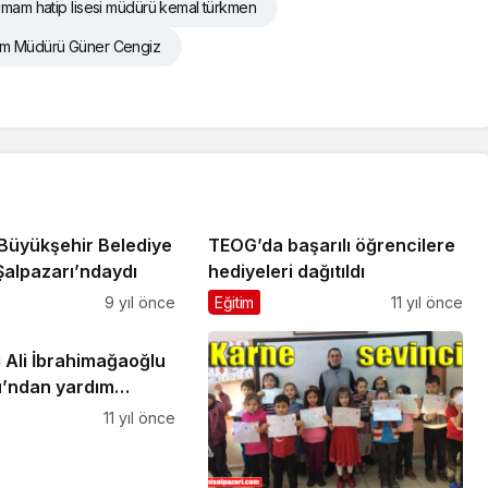
imam hatip lisesi müdürü kemal türkmen
ğitim Müdürü Güner Cengiz
Büyükşehir Belediye
TEOG’da başarılı öğrencilere
Şalpazarı’ndaydı
hediyeleri dağıtıldı
9 yıl önce
Eğitim
11 yıl önce
 Ali İbrahimağaoğlu
’ndan yardım
11 yıl önce