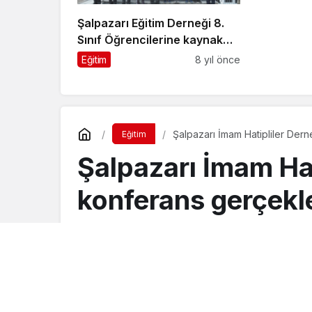
Şalpazarı Eğitim Derneği 8.
Sınıf Öğrencilerine kaynak
kitap gönderdi
Eğitim
8 yıl önce
Şalpazarı İmam Hatipliler Derne
Eğitim
Şalpazarı İmam Hati
konferans gerçekle
Turgay İkinci
tarafından yayınlandı
17 Eylül 2019, 02:02
yayınlandı
6 Kasım 2