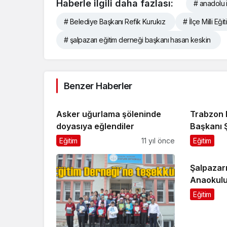
Haberle ilgili daha fazlası:
# anadolu 
# Belediye Başkanı Refik Kurukız
# İlçe Milli E
# şalpazarı eğitim derneği başkanı hasan keskin
Benzer Haberler
Asker uğurlama şöleninde
Trabzon 
doyasıya eğlendiler
Başkanı 
Eğitim
11 yıl önce
Eğitim
Şalpazarı
Anaokulu
projesi
Eğitim