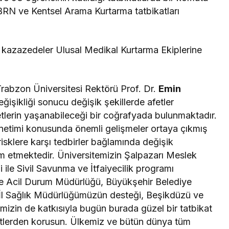
KBRN ve Kentsel Arama Kurtarma tatbikatları
an kazazedeler Ulusal Medikal Kurtarma Ekiplerine
abzon Üniversitesi Rektörü Prof. Dr.
Emin
ğişikliği sonucu değişik şekillerde afetler
etlerin yaşanabileceği bir coğrafyada bulunmaktadır.
önetimi konusunda önemli gelişmeler ortaya çıkmış
risklere karşı tedbirler bağlamında değişik
m etmektedir. Üniversitemizin Şalpazarı Meslek
ile Sivil Savunma ve İtfaiyecilik programı
t ve Acil Durum Müdürlüğü, Büyükşehir Belediye
, İl Sağlık Müdürlüğümüzün desteği, Beşikdüzü ve
rimizin de katkısıyla bugün burada güzel bir tatbikat
afetlerden korusun. Ülkemiz ve bütün dünya tüm