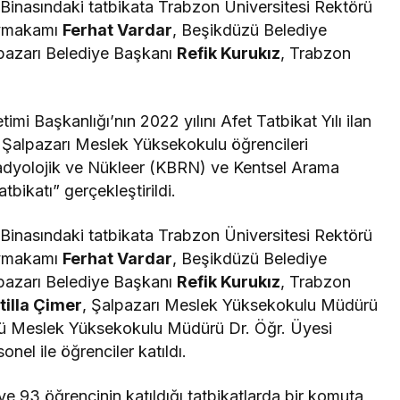
Binasındaki tatbikata Trabzon Üniversitesi Rektörü
aymakamı
Ferhat Vardar
, Beşikdüzü Belediye
lpazarı Belediye Başkanı
Refik Kurukız
, Trabzon
imi Başkanlığı’nın 2022 yılını Afet Tatbikat Yılı ilan
Şalpazarı Meslek Yüksekokulu öğrencileri
 Radyolojik ve Nükleer (KBRN) ve Kentsel Arama
bikatı” gerçekleştirildi.
Binasındaki tatbikata Trabzon Üniversitesi Rektörü
aymakamı
Ferhat Vardar
, Beşikdüzü Belediye
lpazarı Belediye Başkanı
Refik Kurukız
, Trabzon
tilla Çimer
, Şalpazarı Meslek Yüksekokulu Müdürü
ü Meslek Yüksekokulu Müdürü Dr. Öğr. Üyesi
onel ile öğrenciler katıldı.
e 93 öğrencinin katıldığı tatbikatlarda bir komuta