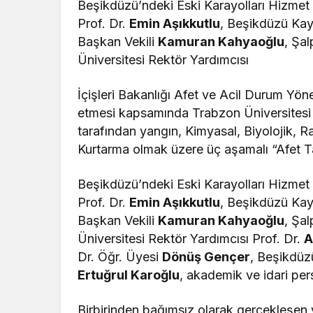
Beşikdüzü’ndeki Eski Karayolları Hizmet 
Prof. Dr.
Emin Aşıkkutlu
, Beşikdüzü K
Başkan Vekili
Kamuran Kahyaoğlu
, Şa
Üniversitesi Rektör Yardımcısı
İçişleri Bakanlığı Afet ve Acil Durum Yönet
etmesi kapsamında Trabzon Üniversitesi 
tarafından yangın, Kimyasal, Biyolojik,
Kurtarma olmak üzere üç aşamalı “Afet Tat
Beşikdüzü’ndeki Eski Karayolları Hizmet 
Prof. Dr.
Emin Aşıkkutlu
, Beşikdüzü K
Başkan Vekili
Kamuran Kahyaoğlu
, Şa
Üniversitesi Rektör Yardımcısı Prof. Dr.
A
Dr. Öğr. Üyesi
Dönüş Gençer
, Beşikdüz
Ertuğrul Karoğlu
, akademik ve idari pers
Birbirinden bağımsız olarak gerçekleşen v