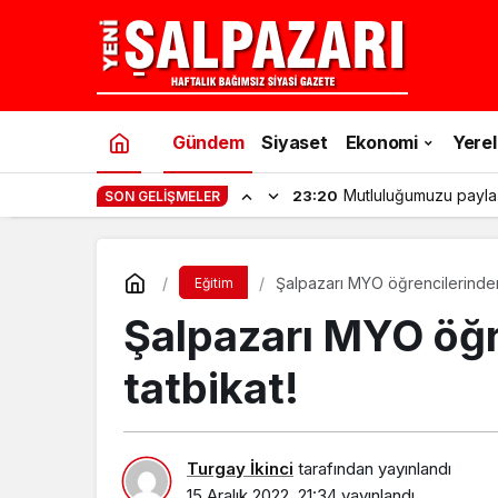
Gündem
Siyaset
Ekonomi
Yerel
Mutluluğumuzu payla
23:20
SON GELIŞMELER
Şalpazarı MYO öğrencilerinde
Eğitim
Şalpazarı MYO öğr
tatbikat!
Turgay İkinci
tarafından yayınlandı
15 Aralık 2022, 21:34
yayınlandı