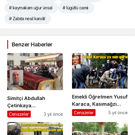
# kaymakam uğur ünsal
# lügütlü camii
# Zabıta nesil kandil
Benzer Haberler
Emekli Öğretmen Yusuf
Simitçi Abdullah
Karaca, Kasımağzı
Çetinkaya
Mahallesi’nde
Beşikdüzü’nde
Cenazeler
5 yıl önce
Cenazeler
3 yıl önce
ebediyete uğurlandı
ebediyete uğurlandı