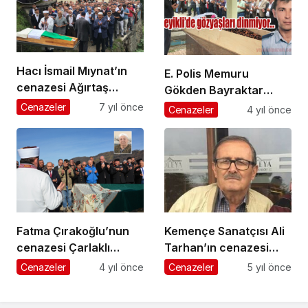
Hacı İsmail Mıynat’ın
E. Polis Memuru
cenazesi Ağırtaş
Gökden Bayraktar
Mahallesi’nde toprağa
Geyikli Mahallesi’nde
Cenazeler
7 yıl önce
Cenazeler
4 yıl önce
verildi
son yolculuğuna
uğurlandı
Fatma Çırakoğlu’nun
Kemençe Sanatçısı Ali
cenazesi Çarlaklı
Tarhan’ın cenazesi
Mahallesi’nde toprağa
Sayvançatak’ta
Cenazeler
4 yıl önce
Cenazeler
5 yıl önce
verildi
toprağa verildi