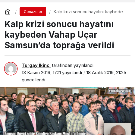
Kalp krizi sonucu hayatını kaybeden
Cenazeler
Vahap Uçar Samsun’da toprağa
Kalp krizi sonucu hayatını
verildi
kaybeden Vahap Uçar
Samsun’da toprağa verildi
Turgay İkinci
tarafından yayınlandı
13 Kasım 2019, 17:11
yayınlandı
18 Aralık 2019, 21:25
güncellendi