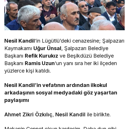
Nesil Kandil
‘in Lügütlü’deki cenazesine; Şalpazarı
Kaymakamı
Uğur Ünsal
, Şalpazarı Belediye
Başkanı
Refik Kurukız
ve Beşikdüzü Belediye
Başkanı
Ramis Uzun
‘un yanı sıra her iki ilçeden
yüzlerce kişi katıldı.
Nesil Kandil’in vefatının ardından ilkokul
arkadaşının sosyal medyadaki göz yaşartan
paylaşımı
Ahmet Zikri Özkılıç
,
Nesil Kandil
ile birlikte.
Mekanin Cennet olsun kardesim. Daha dun gibi