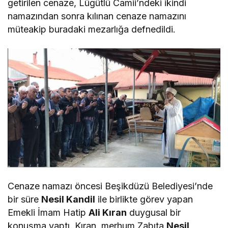
getirilen cenaze, Lügütlü Camii’ndeki ikindi
namazından sonra kılınan cenaze namazını
müteakip buradaki mezarlığa defnedildi.
Cenaze namazı öncesi Beşikdüzü Belediyesi’nde
bir süre
Nesil Kandil
ile birlikte görev yapan
Emekli İmam Hatip
Ali Kıran
duygusal bir
konuşma yaptı. Kıran, merhum Zabıta
Nesil