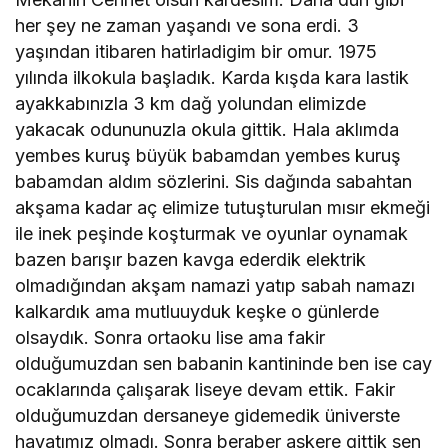
her şey ne zaman yaşandı ve sona erdi. 3
yaşından itibaren hatirladigim bir omur. 1975
yılında ilkokula başladık. Karda kışda kara lastik
ayakkabınızla 3 km dağ yolundan elimizde
yakacak odununuzla okula gittik. Hala aklımda
yembes kuruş büyük babamdan yembes kuruş
babamdan aldım sözlerini. Sis dağında sabahtan
akşama kadar aç elimize tutuşturulan mısır ekmeği
ile inek peşinde koşturmak ve oyunlar oynamak
bazen barışır bazen kavga ederdik elektrik
olmadığından akşam namazi yatıp sabah namazı
kalkardık ama mutluuyduk keşke o günlerde
olsaydık. Sonra ortaoku lise ama fakir
olduğumuzdan sen babanin kantininde ben ise cay
ocaklarında çalışarak liseye devam ettik. Fakir
olduğumuzdan dersaneye gidemedik üniverste
hayatımız olmadı. Sonra beraber askere gittik sen