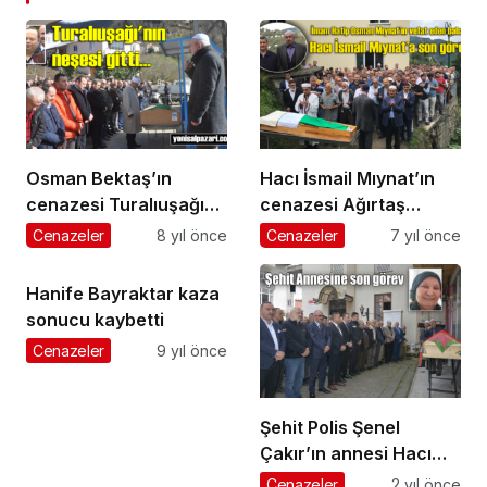
Osman Bektaş’ın
Hacı İsmail Mıynat’ın
cenazesi Turalıuşağı
cenazesi Ağırtaş
Mahallesi’nde toprağa
Mahallesi’nde toprağa
Cenazeler
8 yıl önce
Cenazeler
7 yıl önce
verildi
verildi
Hanife Bayraktar kaza
sonucu kaybetti
Cenazeler
9 yıl önce
Şehit Polis Şenel
Çakır’ın annesi Hacı
Nadiye Çakır’a son
Cenazeler
2 yıl önce