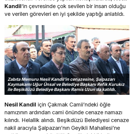
Kandil
‘in çevresinde çok sevilen bir insan olduğu
ve verilen görevleri en iyi şekilde yaptığı anlatıldı.
Zabıta Memuru Nesil Kandil’in cenazesine, Şalpazarı
Kaymakamı Uğur Ünsal ve Belediye Başkanı Refik Kurukız
ile Beşikdüzü Belediye Başkanı Ramis Uzun da katıldı.
Nesil Kandil
için Çakmak Camii’ndeki öğle
namızının ardından cami önünde cenaze namazı
kılındı. Helallik alındı. Beşikdüzü Belediyesi cenaze
nakil aracıyla Şalpazarı’nın Geyikli Mahallesi’ne