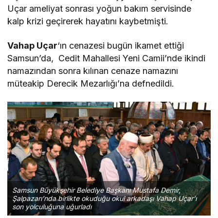
Uçar ameliyat sonrası yoğun bakım servisinde
kalp krizi geçirerek hayatını kaybetmişti.
Vahap Uçar
‘ın cenazesi bugün ikamet ettiği
Samsun’da, Cedit Mahallesi Yeni Camii’nde ikindi
namazından sonra kılınan cenaze namazını
müteakip Derecik Mezarlığı’na defnedildi.
Samsun Büyükşehir Belediye Başkanı Mustafa Demir,
Şalpazarı’nda birlikte okuduğu okul arkadaşı Vahap Uçar’ı
son yolculuğuna uğurladı