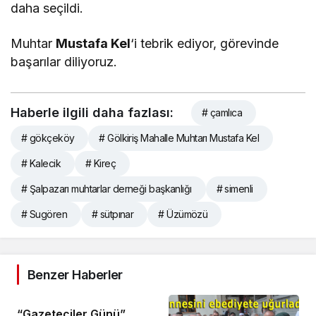
daha seçildi.
Muhtar
Mustafa Kel
‘i tebrik ediyor, görevinde
başarılar diliyoruz.
Haberle ilgili daha fazlası:
# çamlıca
# gökçeköy
# Gölkiriş Mahalle Muhtarı Mustafa Kel
# Kalecik
# Kireç
# Şalpazarı muhtarlar derneği başkanlığı
# simenli
# Sugören
# sütpınar
# Üzümözü
Benzer Haberler
“Gazeteciler Günü”