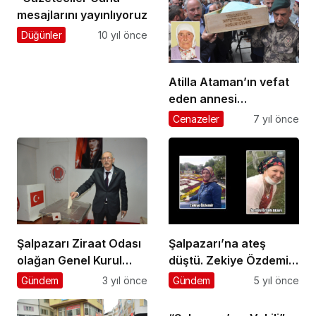
mesajlarını yayınlıyoruz
Düğünler
10 yıl önce
Atilla Ataman’ın vefat
eden annesi
Şalpazarı’nda
Cenazeler
7 yıl önce
ebediyete uğurlandı
Şalpazarı Ziraat Odası
Şalpazarı’na ateş
olağan Genel Kurul
düştü. Zekiye Özdemir
toplantısı yapıldı
ve Sevilay Öztürk
Gündem
3 yıl önce
Gündem
5 yıl önce
Aksoy otobüs
kazasında hayatlarını