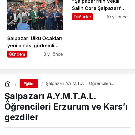
“Şalpazarı’nın Vekili”
kaybetti
Salih Cora Şalpazarı’na
geldi
Düğünler
10 yıl önce
Şalpazarı Ülkü Ocakları
yeni binası görkemli
törenle hizmete açıldı
Gündem
3 yıl önce
Şalpazarı A.Y.M.T.A.L. Öğrencileri
Eğitim
Erzurum ve Kars’ı gezdiler
Şalpazarı A.Y.M.T.A.L.
Öğrencileri Erzurum ve Kars’ı
gezdiler