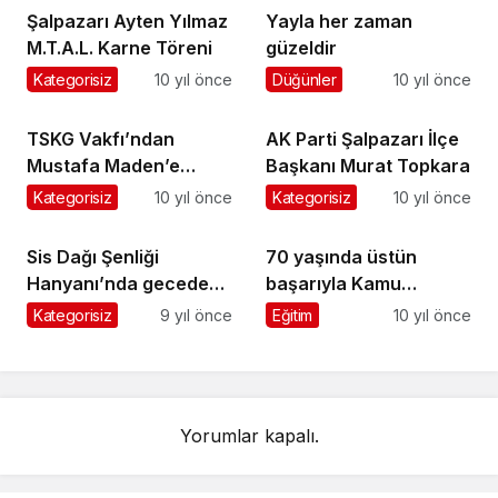
Şalpazarı Ayten Yılmaz
Yayla her zaman
M.T.A.L. Karne Töreni
güzeldir
Kategorisiz
10 yıl önce
Düğünler
10 yıl önce
TSKG Vakfı’ndan
AK Parti Şalpazarı İlçe
Mustafa Maden’e
Başkanı Murat Topkara
Gümüş Madalya verildi
Kategorisiz
10 yıl önce
Kategorisiz
10 yıl önce
Sis Dağı Şenliği
70 yaşında üstün
Hanyanı’nda geceden
başarıyla Kamu
başladı
Yönetimini bitirdi
Kategorisiz
9 yıl önce
Eğitim
10 yıl önce
Yorumlar kapalı.