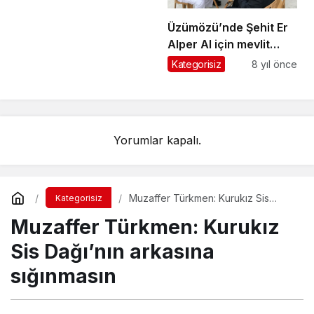
Üzümözü’nde Şehit Er
Alper Al için mevlit
okutuldu, iftar verildi
Kategorisiz
8 yıl önce
Yorumlar kapalı.
Muzaffer Türkmen: Kurukız Sis
Kategorisiz
Dağı’nın arkasına sığınmasın
Muzaffer Türkmen: Kurukız
Sis Dağı’nın arkasına
sığınmasın