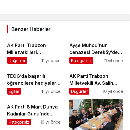
Benzer Haberler
AK Parti Trabzon
Ayşe Muhcu’nun
Milletvekilleri
cenazesi Dereköy’de
Teşekküre Geldi
toprağa verildi
Düğünler
11 yıl önce
Kategorisiz
11 yıl önce
TEOG’da başarılı
AK Parti Trabzon
öğrencilere hediyeleri
Milletvekili Av. Salih
dağıtıldı
Cora TBMM’de konuştu
Eğitim
11 yıl önce
Düğünler
10 yıl önce
AK Parti 8 Mart Dünya
Kadınlar Günü’nde
çiçek dağıttı
Kategorisiz
10 yıl önce