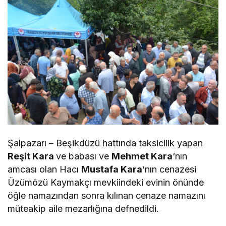
Şalpazarı – Beşikdüzü hattında taksicilik yapan
Reşit Kara
ve babası ve
Mehmet Kara
‘nın
amcası olan Hacı
Mustafa Kara
‘nın cenazesi
Üzümözü Kaymakçı mevkiindeki evinin önünde
öğle namazından sonra kılınan cenaze namazını
müteakip aile mezarlığına defnedildi.
private
green tour cappadocia