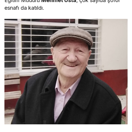
Eğitim Müdürü
Mehmet Usta
, çok sayıda şoför
esnafı da katıldı.
aspx shell download