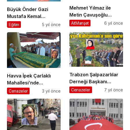
Mehmet Yılmaz ile
Büyük Önder Gazi
Metin Çavuşoğlu
Mustafa Kemal
Şalpazarı Belediyesi’ne
Atatürk’ü saygıyla
AltManşet
6 yıl önce
Eğitim
5 yıl önce
veda etti
andık
Trabzon Şalpazarlılar
Havva İpek Çarlaklı
Derneği Başkanı
Mahallesi’nde
Turgut Kahraman’ın
ebediyete uğurlandı
Cenazeler
7 yıl önce
Cenazeler
3 yıl önce
vefat eden annesinin
cenazesi Simenli’de
toprağa verildi