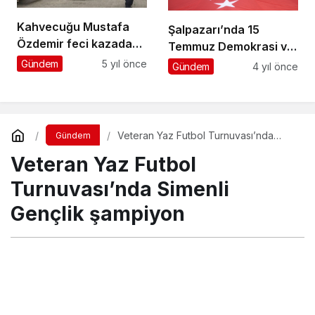
Kahvecuğu Mustafa
Şalpazarı’nda 15
Özdemir feci kazada
Temmuz Demokrasi ve
hayatını kaybetti
Milli Birlik Günü
Gündem
5 yıl önce
Gündem
4 yıl önce
etkinlikleri yapıldı
Veteran Yaz Futbol Turnuvası’nda
Gündem
Simenli Gençlik şampiyon
Veteran Yaz Futbol
Turnuvası’nda Simenli
Gençlik şampiyon
Turgay İkinci
tarafından yayınlandı
27 Temmuz 2023, 23:29
yayınlandı
12 Ağustos
2023, 00:48
güncellendi