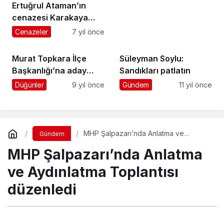
Ertuğrul Ataman’ın
cenazesi Karakaya
Mahallesi’nde toprağa
Cenazeler
7 yıl önce
verildi
Murat Topkara İlçe
Süleyman Soylu:
Başkanlığı’na aday
Sandıkları patlatın
olmayacağını açıkladı
Düğünler
9 yıl önce
Gündem
11 yıl önce
MHP Şalpazarı’nda Anlatma ve
Gündem
Aydınlatma Toplantısı düzenledi
MHP Şalpazarı’nda Anlatma
ve Aydınlatma Toplantısı
düzenledi
Turgay İkinci
tarafından yayınlandı