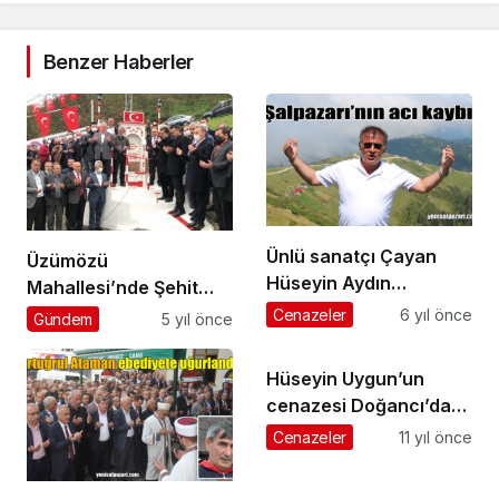
Benzer Haberler
Ünlü sanatçı Çayan
Üzümözü
Hüseyin Aydın
Mahallesi’nde Şehit
İstanbul’da vefat etti
Necaettin Güner Hayır
Cenazeler
6 yıl önce
Gündem
5 yıl önce
Çeşmesi ve Anıtı açıldı
Hüseyin Uygun’un
cenazesi Doğancı’da
toprağa verildi
Cenazeler
11 yıl önce