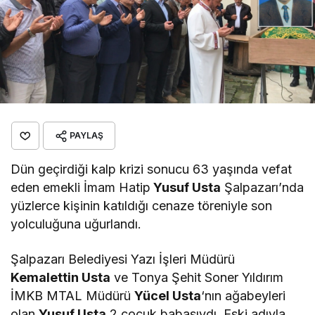
PAYLAŞ
Dün geçirdiği kalp krizi sonucu 63 yaşında vefat
eden emekli İmam Hatip
Yusuf Usta
Şalpazarı’nda
yüzlerce kişinin katıldığı cenaze töreniyle son
yolculuğuna uğurlandı.
Şalpazarı Belediyesi Yazı İşleri Müdürü
Kemalettin Usta
ve Tonya Şehit Soner Yıldırım
İMKB MTAL Müdürü
Yücel Usta
‘nın ağabeyleri
olan
Yusuf Usta
2 çocuk babasıydı. Eski adıyla