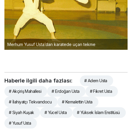
Merhum Yusuf Usta’dan karatede uçan tekme
Haberle ilgili daha fazlası:
# Adem Usta
# Akçiriş Mahallesi
# Erdoğan Usta
# Fikret Usta
# İlahiyatçı Tekvandocu
# Kemalettin Usta
# Siyah Kuşak
# Yücel Usta
# Yüksek İslam Enstitüsü
# Yusuf Usta