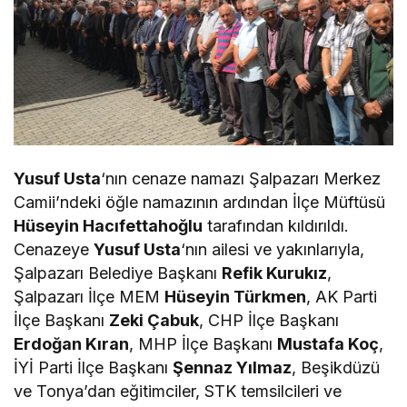
Yusuf Usta
‘nın cenaze namazı Şalpazarı Merkez
Camii’ndeki öğle namazının ardından İlçe Müftüsü
Hüseyin Hacıfettahoğlu
tarafından kıldırıldı.
Cenazeye
Yusuf Usta
‘nın ailesi ve yakınlarıyla,
Şalpazarı Belediye Başkanı
Refik Kurukız
,
Şalpazarı İlçe MEM
Hüseyin Türkmen
, AK Parti
İlçe Başkanı
Zeki Çabuk
, CHP İlçe Başkanı
Erdoğan Kıran
, MHP İlçe Başkanı
Mustafa Koç
,
İYİ Parti İlçe Başkanı
Şennaz Yılmaz
, Beşikdüzü
ve Tonya’dan eğitimciler, STK temsilcileri ve