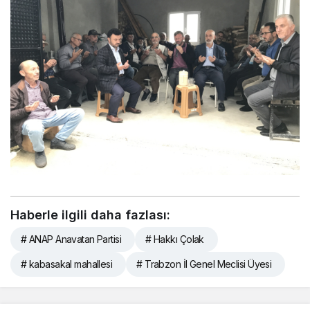
y
e
Haberle ilgili daha fazlası:
a
r
# ANAP Anavatan Partisi
# Hakkı Çolak
1
# kabasakal mahallesi
# Trabzon İl Genel Meclisi Üyesi
0
0
.
o