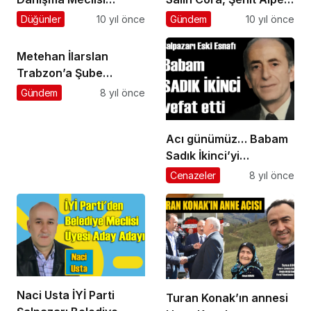
b
Toplantısı yapıldı
AL’ı TBMM’ye taşıdı
o
Düğünler
10 yıl önce
Gündem
10 yıl önce
n
u
Metehan İlarslan
s
Trabzon’a Şube
u
v
Müdürü olarak atandı
Gündem
8 yıl önce
e
r
e
Acı günümüz… Babam
n
Sadık İkinci’yi
s
i
kaybettik…
Cenazeler
8 yıl önce
t
e
l
e
r
b
o
n
Naci Usta İYİ Parti
u
Turan Konak’ın annesi
s