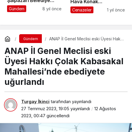
Şalpazarı Belediye
Hava Konak
v
Meclisi Üyesi Aday
Şalpazarı’nda
Gündem
8 yıl önce
Cenazeler
1 yıl önce
e
Adayı
ebediyete uğurlandı
r
e
n
s
ANAP İl Genel Meclisi eski Üyesi Hakkı
Gündem
i
Çolak Kabasakal Mahallesi’nde
t
ANAP İl Genel Meclisi eski
ebediyete uğurlandı
e
l
Üyesi Hakkı Çolak Kabasakal
e
Mahallesi’nde ebediyete
r
uğurlandı
Turgay İkinci
tarafından yayınlandı
27 Temmuz 2023, 19:05
yayınlandı
12 Ağustos
2023, 00:47
güncellendi