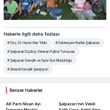
y
e
Haberle ilgili daha fazlası:
a
r
# Doç. Dr. Hacer Atar Yıldız
# Eskimeyen Kurtlar Şalpazarı
1
# Şalpazarı Düzköy Veteran Futbol Turnuvası
0
0
# Şalpazarı Gençlik ve Spor İlçe Müdürlüğü
.
o
# Simenli Gençlik Şampiyon
r
g
d
e
Benzer Haberler
n
e
m
AK Parti Nisan Ayı
Şalpazarı’nın Vekili
e
Danışma Meclisi
Salih Cora, Şehit Alper