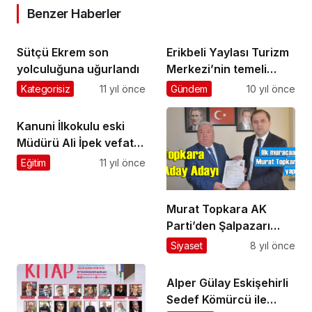
r
Benzer Haberler
g
d
Sütçü Ekrem son
Erikbeli Yaylası Turizm
e
n
yolculuğuna uğurlandı
Merkezi’nin temeli
e
törenle atıldı
Kategorisiz
11 yıl önce
Gündem
10 yıl önce
m
e
b
Kanuni İlkokulu eski
o
Müdürü Ali İpek vefat
n
etti
Eğitim
11 yıl önce
u
s
u
v
Murat Topkara AK
e
Parti’den Şalpazarı
r
Belediye Başkanlığı’na
Siyaset
8 yıl önce
e
Aday Adayı oldu
n
s
Alper Gülay Eskişehirli
i
Sedef Kömürcü ile
t