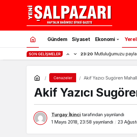
Gündem
Siyaset
Ekonomi
Yerel
Mutluluğumuzu payla
23:20
SON GELIŞMELER
Akif Yazıcı Sugören Mahal
Cenazeler
Akif Yazıcı Sugör
Turgay İkinci
tarafından yayınlandı
1 Mayıs 2018, 23:58
yayınlandı
23 Ağusto