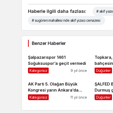
Haberle ilgili daha fazlası:
# akif yazı
# sugören mahallesi nde akif yızacı cenazesi
Benzer Haberler
Şalpazarıspor 1461
Topkara, 
Soğuksuspor’a geçit vermedi
bahçesini
Kategorisiz
9 yıl önce
Düğünler
AK Parti 5. Olağan Büyük
ŞALFED B
Kongresi yarın Ankara’da
Durmuş g
yapılacak
Kategorisiz
11 yıl önce
Düğünler