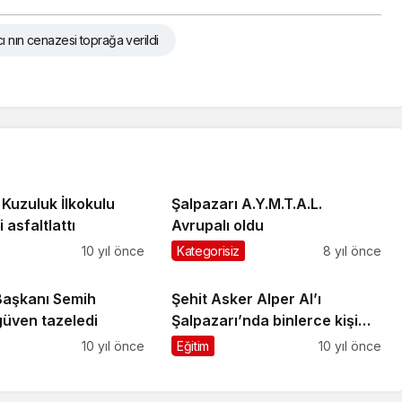
cı nın cenazesi toprağa verildi
Kuzuluk İlkokulu
Şalpazarı A.Y.M.T.A.L.
 asfaltlattı
Avrupalı oldu
10 yıl önce
Kategorisiz
8 yıl önce
aşkanı Semih
Şehit Asker Alper Al’ı
üven tazeledi
Şalpazarı’nda binlerce kişi
ebediyete uğurladı
10 yıl önce
Eğitim
10 yıl önce