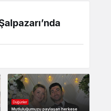
 Şalpazarı’nda
Düğünler
Mutluluğumuzu paylaşan herkese