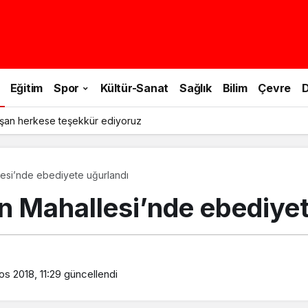
Eğitim
Spor
Kültür-Sanat
Sağlık
Bilim
Çevre
D
şan herkese teşekkür ediyoruz
lesi’nde ebediyete uğurlandı
en Mahallesi’nde ebediye
s 2018, 11:29
güncellendi