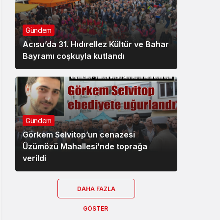
Gündem
Acısu’da 31. Hıdırellez Kültür ve Bahar
Bayramı coşkuyla kutlandı
Gündem
Görkem Selvitop’un cenazesi
Üzümözü Mahallesi’nde toprağa
verildi
DAHA FAZLA
GÖSTER