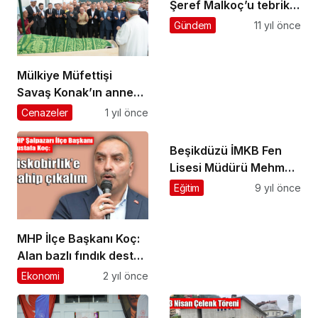
Şeref Malkoç’u tebrik
etti
Gündem
11 yıl önce
Mülkiye Müfettişi
Savaş Konak’ın annesi
Hava Konak’ın
Cenazeler
1 yıl önce
cenazesi toprağa
verildi
Beşikdüzü İMKB Fen
Lisesi Müdürü Mehmet
Halcı’yı ziyaret ettik
Eğitim
9 yıl önce
MHP İlçe Başkanı Koç:
Alan bazlı fındık destek
ödemeleri acilen
Ekonomi
2 yıl önce
yapılmalı