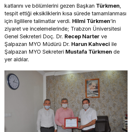
katlarını ve bölümlerini gezen Başkan
Türkmen
,
tespit ettiği eksikliklerin kısa sürede tamamlanması
için ilgililere talimatlar verdi.
Hilmi Türkmen
‘in
ziyaret ve incelemelerinde; Trabzon Üniversitesi
Genel Sekreteri Doç. Dr.
Recep Narter
ve
Şalpazarı MYO Müdürü Dr.
Harun Kahveci
ile
Şalpazarı MYO Sekreteri
Mustafa Türkmen
de
yer aldılar.