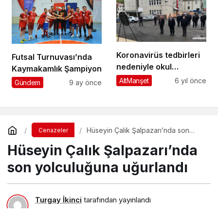
Koronavirüs tedbirleri
Futsal Turnuvası’nda
nedeniyle okul
Kaymakamlık Şampiyon
bahçesinde bayram
AltManşet
6 yıl önce
Gündem
9 ay önce
töreni yapılamadı
Hüseyin Çalık Şalpazarı’nda son
Cenazeler
yolculuğuna uğurlandı
Hüseyin Çalık Şalpazarı’nda
son yolculuğuna uğurlandı
Turgay İkinci
tarafından yayınlandı
20 Temmuz 2020, 16:56
yayınlandı
26 Ağustos