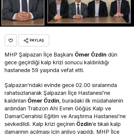
PAYLAŞ
MHP Şalpazarı İlçe Başkanı
Ömer Özdin
dün
gece geçirdiği kalp krizi sonucu kaldırıldığı
hastanede 59 yaşında vefat etti.
Şalpazarı’ndaki evinde gece 02.00 sıralarında
rahatsızlanarak Şalpazarı İlçe Hastanesi’ne
kaldırılan
Ömer Özdin
, buradaki ilk müdahalenin
ardından Trabzon Ahi Evren Göğüs Kalp ve
DamarCerrahisi Eğitim ve Araştırma Hastanesi’ne
sevkedildi. Kalp krizi geçiren
Özdin
’e tıkalı kalp
damarının açılması için anjiyo yapıldı. MHP İlçe