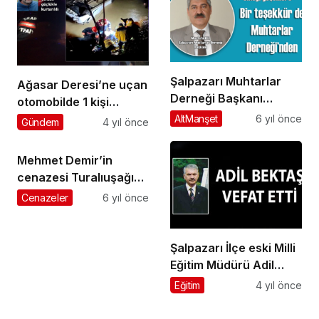
Şalpazarı Muhtarlar
Ağasar Deresi’ne uçan
Derneği Başkanı
otomobilde 1 kişi
Mustafa Kel
yaralandı
AltManşet
6 yıl önce
Gündem
4 yıl önce
koronavirüsle
mücadeledede emek
Mehmet Demir’in
harcayan herkese
cenazesi Turalıuşağı
teşekkür etti
Mahallesi’nde toprağa
Cenazeler
6 yıl önce
verildi
Şalpazarı İlçe eski Milli
Eğitim Müdürü Adil
Bektaş vefat etti
Eğitim
4 yıl önce