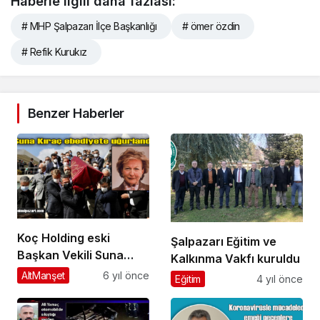
Haberle ilgili daha fazlası:
# MHP Şalpazarı İlçe Başkanlığı
# ömer özdin
# Refik Kurukız
Benzer Haberler
Koç Holding eski
Şalpazarı Eğitim ve
Başkan Vekili Suna
Kalkınma Vakfı kuruldu
Kıraç’ın cenazesi
AltManşet
6 yıl önce
Eğitim
4 yıl önce
İstanbul’da toprağa
verildi