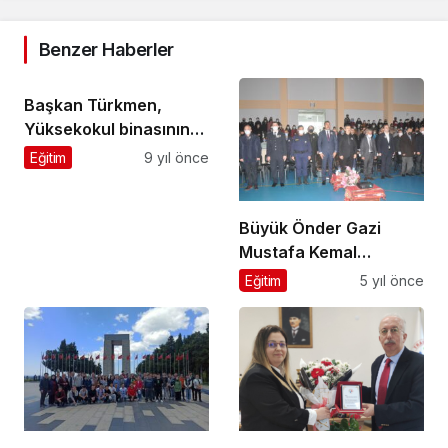
Benzer Haberler
Başkan Türkmen,
Yüksekokul binasının
hızlıca
Eğitim
9 yıl önce
tamamlanacağını
söyledi
Büyük Önder Gazi
Mustafa Kemal
Atatürk’ü saygıyla
Eğitim
5 yıl önce
andık