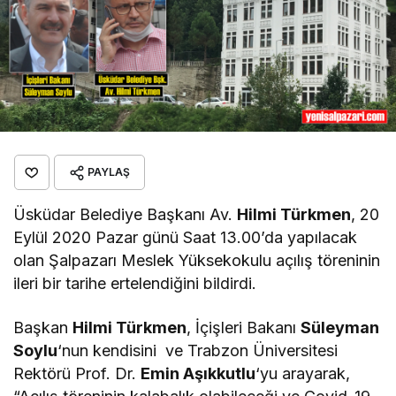
PAYLAŞ
Üsküdar Belediye Başkanı Av.
Hilmi Türkmen
, 20
Eylül 2020 Pazar günü Saat 13.00’da yapılacak
olan Şalpazarı Meslek Yüksekokulu açılış töreninin
ileri bir tarihe ertelendiğini bildirdi.
Başkan
Hilmi Türkmen
, İçişleri Bakanı
Süleyman
Soylu
‘nun kendisini ve Trabzon Üniversitesi
Rektörü Prof. Dr.
Emin Aşıkkutlu
‘yu arayarak,