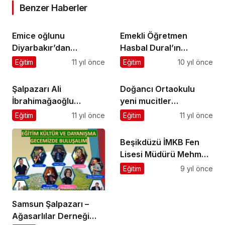
Benzer Haberler
Emice oğlunu
Emekli Öğretmen
Diyarbakır’dan
Hasbal Dural’ın
evlendirdi
cenazesi Geyikli’de
Eğitim
11 yıl önce
Eğitim
10 yıl önce
toprağa verildi
Şalpazarı Ali
Doğancı Ortaokulu
İbrahimağaoğlu
yeni mucitler
Anaokulu Öğrencileri
yetiştiriyor
Eğitim
11 yıl önce
Eğitim
11 yıl önce
giysilerini kardeşleriyle
paylaştı
Beşikdüzü İMKB Fen
Lisesi Müdürü Mehmet
Halcı’yı ziyaret ettik
Eğitim
9 yıl önce
Samsun Şalpazarı –
Ağasarlılar Derneği