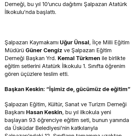
Derneği, bu yıl 10’uncu dağıtımı Şalpazarı Atatürk
İlkokulu’nda başlattı.
Şalpazarı Kaymakamı
Uğur Ünsal
, İlçe Milli Eğitim
Müdürü
Güner Cengiz
ve Şalpazarı Eğitim
Derneği Başkan Yrd.
Kemal Türkmen
ile birlikte
eğitim setlerini Atatürk İlkokulu 1. Sınıfta öğrenim
gören üçüzlere teslim etti.
Başkan Keskin: “İşimiz de, gücümüz de eğitim”
Şalpazarı Eğitim, Kültür, Sanat ve Turizm Derneği
Başkanı
Hasan Keskin
, bu yıl ilkokula yeni
başlayan 93 öğrenciye eğitim seti, bunun yanında
da Üsküdar Belediyesi’nin katkılarıyla
Şalpazarı’ndaki 12. Sınıfların tamamına uzaktan