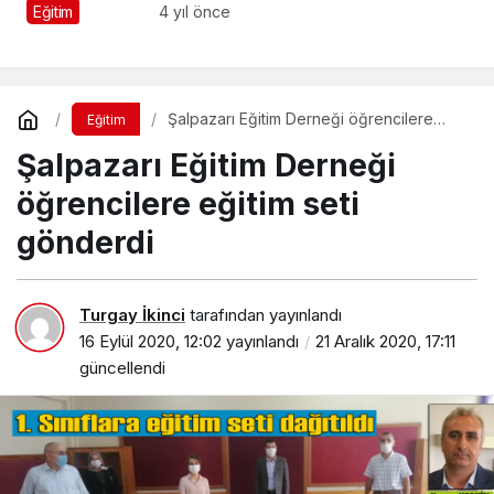
“Eğitim Kültür ve
Eğitim
4 yıl önce
Dayanışma Gecesi”
düzenliyor
Şalpazarı Eğitim Derneği öğrencilere
Eğitim
eğitim seti gönderdi
Şalpazarı Eğitim Derneği
öğrencilere eğitim seti
gönderdi
Turgay İkinci
tarafından yayınlandı
16 Eylül 2020, 12:02
yayınlandı
21 Aralık 2020, 17:11
güncellendi