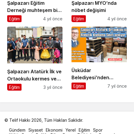
Şalpazarı Eğitim
Şalpazarı MYO’nda
Derneği muhteşem bir
nöbet değişimi
organizasyonu daha
Eğitim
4 yıl önce
Eğitim
4 yıl önce
başarıyla tamamladı
Üsküdar
Şalpazarı Atatürk İlk ve
Belediyesi’nden
Ortaokulu kermes ve
Şalpazarı Atatürk
sergi düzenledi
Eğitim
7 yıl önce
Eğitim
3 yıl önce
Ortaokulu’na Kodlama
Sınıfı
© Telif Hakkı 2026, Tüm Hakları Saklıdır.
malatya
Gündem
Siyaset
Ekonomi
Yerel
Eğitim
Spor
oto