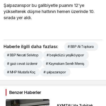
Şalpazarıspor bu galibiyetle puanını 12’ye
yükselterek düşme hattının hemen üzerinde 10.
sırada yer aldı.
Haberle ilgili daha fazlası:
# BBP Ali Topkara
# BBP Necati Selvitop
# beşikdüzü yeşilköyspor
# gazi cevat özdemir
# Kaymakam Semih Memiş
# MHP Mustafa Koç
# şalpazarıspor
Benzer Haberler
AYMTAL’da Tubitak