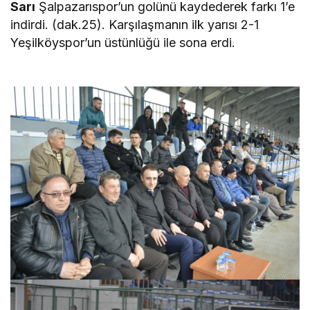
Sarı
Şalpazarıspor’un golünü kaydederek farkı 1’e
indirdi. (dak.25). Karşılaşmanın ilk yarısı 2-1
Yeşilköyspor’un üstünlüğü ile sona erdi.
deneme
bonusu veren siteler 2023