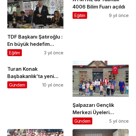
4006 Bilim Fuarı açıldı
Eğitim
9 yıl önce
TDF Başkanı Şatıroğlu :
En büyük hedefim
İstanbul’a bir Trabzon
Eğitim
3 yıl önce
Kız Öğrenci Yurdu
yaptırmak
Turan Konak
Başbakanlık’ta yeni
görevine başladı
Gündem
10 yıl önce
Şalpazarı Gençlik
Merkezi Üyeleri
Dorukkiriş
Gündem
5 yıl önce
Mahallesi’ndeki
Etnografya Müzesi’ni