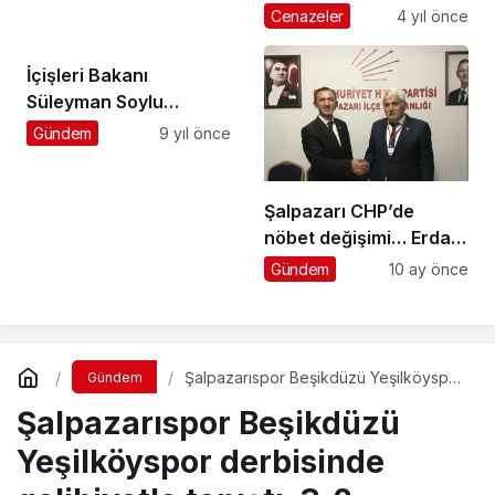
Cenazeler
4 yıl önce
İçişleri Bakanı
Süleyman Soylu
Şalpazarı’nda
Gündem
9 yıl önce
Kılıçtaroğlu’na çattı
Şalpazarı CHP’de
nöbet değişimi… Erdal
Kandil başkan seçildi
Gündem
10 ay önce
Şalpazarıspor Beşikdüzü Yeşilköyspor
Gündem
derbisinde galibiyetle tanıştı: 3-2
Şalpazarıspor Beşikdüzü
Yeşilköyspor derbisinde