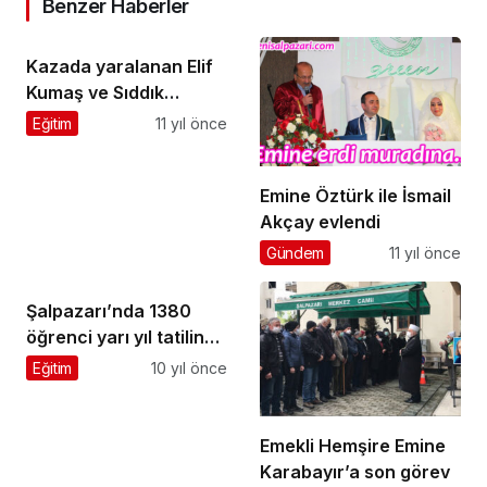
Benzer Haberler
Kazada yaralanan Elif
Kumaş ve Sıddık
Turan’ın tedavisi
Eğitim
11 yıl önce
sürüyor
Emine Öztürk ile İsmail
Akçay evlendi
Gündem
11 yıl önce
Şalpazarı’nda 1380
öğrenci yarı yıl tatiline
çıktı
Eğitim
10 yıl önce
Emekli Hemşire Emine
Karabayır’a son görev