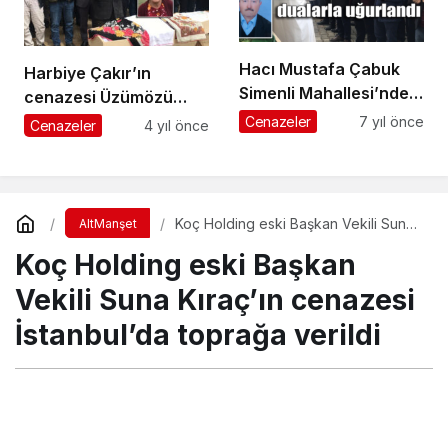
Hacı Mustafa Çabuk
Harbiye Çakır’ın
Simenli Mahallesi’nde
cenazesi Üzümözü
ebediyete uğurlandı
Mahallesi’nde toprağa
Cenazeler
7 yıl önce
Cenazeler
4 yıl önce
verildi
Koç Holding eski Başkan Vekili Suna
AltManşet
Kıraç’ın cenazesi İstanbul’da toprağa
Koç Holding eski Başkan
verildi
Vekili Suna Kıraç’ın cenazesi
İstanbul’da toprağa verildi
Turgay İkinci
tarafından yayınlandı
16 Eylül 2020, 19:18
yayınlandı
20 Eylül 2020, 14:31