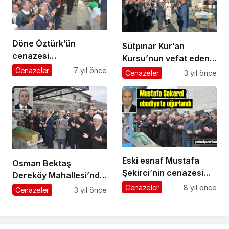
Döne Öztürk’ün
Sütpınar Kur’an
cenazesi
Kursu’nun vefat eden
Fidanbaşı’nda toprağa
ilk aşçısı Muhammet
Cenazeler
7 yıl önce
Cenazeler
3 yıl önce
verildi
Öztürk ebediyete
uğurlandı
Eski esnaf Mustafa
Osman Bektaş
Şekirci’nin cenazesi
Dereköy Mahallesi’nde
Turalıuşağı
ebediyete uğurlandı
Cenazeler
8 yıl önce
Cenazeler
3 yıl önce
Mahallesi’nde toprağa
verildi