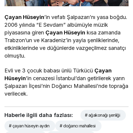
Çayan Hüseyin
’in vefatı Şalpazarı’nı yasa boğdu.
2006 yılında “E Sevdam” albümüyle müzik
piyasasına giren
Çayan Hüseyin
kısa zamanda
Trabzon’un ve Karadeniz’in yayla şenliklerinde,
etkinliklerinde ve düğünlerde vazgeçilmez sanatçı
olmuştu.
Evli ve 3 çocuk babası ünlü Türkücü
Çayan
Hüseyin
’in cenazesi İstanbul’dan getirilerek yarın
Şalpazarı İlçesi’nin Doğancı Mahallesi’nde toprağa
verilecek.
Haberle ilgili daha fazlası:
# ağakonağı şenliği
# çayan hüseyin aydın
# doğancı mahallesi