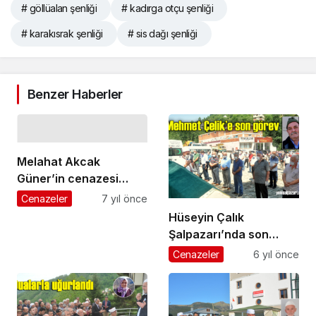
# göllüalan şenliği
# kadırga otçu şenliği
# karakısrak şenliği
# sis dağı şenliği
Benzer Haberler
Melahat Akcak
Güner’in cenazesi
Şekerpınar’da toprağa
Cenazeler
7 yıl önce
verildi
Hüseyin Çalık
Şalpazarı’nda son
yolculuğuna uğurlandı
Cenazeler
6 yıl önce