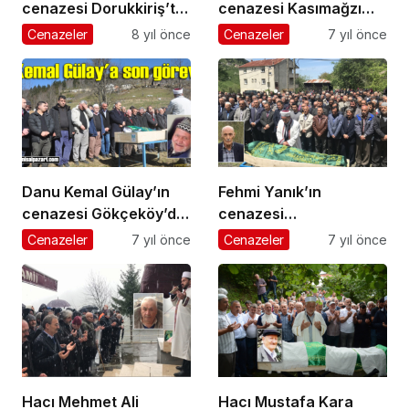
cenazesi Dorukkiriş’te
cenazesi Kasımağzı
toprağa verildi
Mahallesi’nde toprağa
Cenazeler
8 yıl önce
Cenazeler
7 yıl önce
verildi
Danu Kemal Gülay’ın
Fehmi Yanık’ın
cenazesi Gökçeköy’de
cenazesi
toprağa verildi
Sayvançatak’ta
Cenazeler
7 yıl önce
Cenazeler
7 yıl önce
toprağa verildi
Hacı Mehmet Ali
Hacı Mustafa Kara