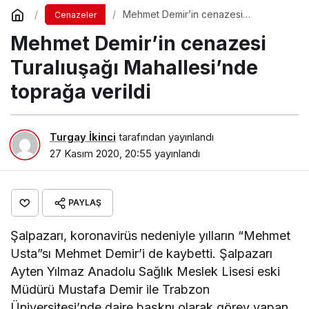
Mehmet Demir’in cenazesi
Cenazeler
Turalıuşağı Mahallesi’nde toprağa
Mehmet Demir’in cenazesi
verildi
Turalıuşağı Mahallesi’nde
toprağa verildi
Turgay İkinci
tarafından yayınlandı
27 Kasım 2020, 20:55
yayınlandı
PAYLAŞ
Şalpazarı, koronavirüs nedeniyle yılların “Mehmet
Usta”sı Mehmet Demir’i de kaybetti. Şalpazarı
Ayten Yılmaz Anadolu Sağlık Meslek Lisesi eski
Müdürü Mustafa Demir ile Trabzon
Üniversitesi’nde daire başknı olarak görev yapan