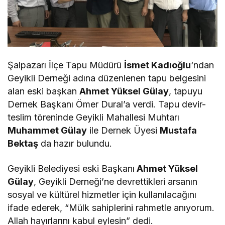
Şalpazarı İlçe Tapu Müdürü
İsmet Kadıoğlu
‘ndan
Geyikli Derneği adına düzenlenen tapu belgesini
alan eski başkan
Ahmet Yüksel Gülay
, tapuyu
Dernek Başkanı Ömer Dural’a verdi. Tapu devir-
teslim töreninde Geyikli Mahallesi Muhtarı
Muhammet Gülay
ile Dernek Üyesi
Mustafa
Bektaş
da hazır bulundu.
Geyikli Belediyesi eski Başkanı
Ahmet Yüksel
Gülay
, Geyikli Derneği’ne devrettikleri arsanın
sosyal ve kültürel hizmetler için kullanılacağını
ifade ederek, “Mülk sahiplerini rahmetle anıyorum.
Allah hayırlarını kabul eylesin” dedi.