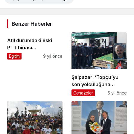
Benzer Haberler
Atıl durumdaki eski
PTT binası
Öğretmenevine
Eğitim
9 yıl önce
dönüştürülecek
Şalpazarı ‘Topçu’yu
son yolculuğuna
uğurladı
Cenazeler
5 yıl önce