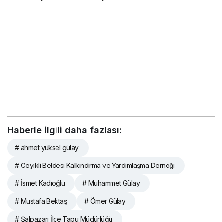
Haberle ilgili daha fazlası:
# ahmet yüksel gülay
# Geyikli Beldesi Kalkındırma ve Yardımlaşma Derneği
# İsmet Kadıoğlu
# Muhammet Gülay
# Mustafa Bektaş
# Ömer Gülay
# Şalpazarı İlçe Tapu Müdürlüğü