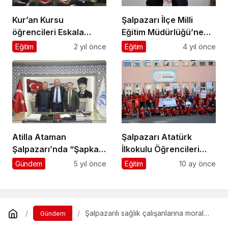
Kur’an Kursu
Şalpazarı İlçe Milli
öğrencileri Eskala
Eğitim Müdürlüğü’ne
Yaylası’ndaki Piknik ve
atanan Hüseyin
Eğitim
2 yıl önce
Eğitim
4 yıl önce
Spor Şöleni’nde
Türkmen görevine
buluştu
başladı
Atilla Ataman
Şalpazarı Atatürk
Şalpazarı’nda “Şapka
İlkokulu Öğrencileri
Olayı”nı bitirdi!
Gazze için yürüdü
Gündem
5 yıl önce
Eğitim
10 ay önce
Şalpazarılı sağlık çalışanlarına moral
Gündem
gezisi