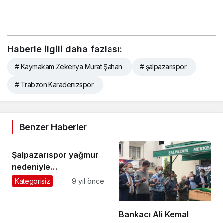
Haberle ilgili daha fazlası:
# Kaymakam Zekeriya Murat Şahan
# şalpazarıspor
# Trabzon Karadenizspor
Benzer Haberler
Şalpazarıspor yağmur
nedeniyle
Vakfıkebir’den geri
Kategorisiz
9 yıl önce
döndü
Bankacı Ali Kemal