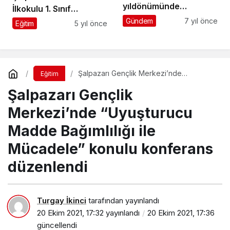
yıldönümünde
İlkokulu 1. Sınıf
Şalpazarı’nda çeşitli
öğrencilerine Eğtim
Gündem
7 yıl önce
Eğitim
5 yıl önce
etkinlikler düzenlendi
Seti dağıtıldı
Şalpazarı Gençlik Merkezi’nde
Eğitim
“Uyuşturucu Madde Bağımlılığı ile
Şalpazarı Gençlik
Mücadele” konulu konferans düzenlendi
Merkezi’nde “Uyuşturucu
Madde Bağımlılığı ile
Mücadele” konulu konferans
düzenlendi
Turgay İkinci
tarafından yayınlandı
20 Ekim 2021, 17:32
yayınlandı
20 Ekim 2021, 17:36
güncellendi