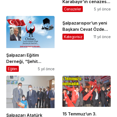
Karabayır’ın cenazesi
Çamkiriş Mahallesi’nde
Cenazeler
5 yıl önce
toprağa verildi
Şalpazarıspor’un yeni
Başkanı Cevat Özdemir
oldu
Kategorisiz
11 yıl önce
Şalpazarı Eğitim
Derneği, “Şehit
Yakınlarına ve Gazilere
Eğitim
5 yıl önce
Saygı Programı”
düzenliyor
15 Temmuz’un 3.
Şalpazarı Atatürk