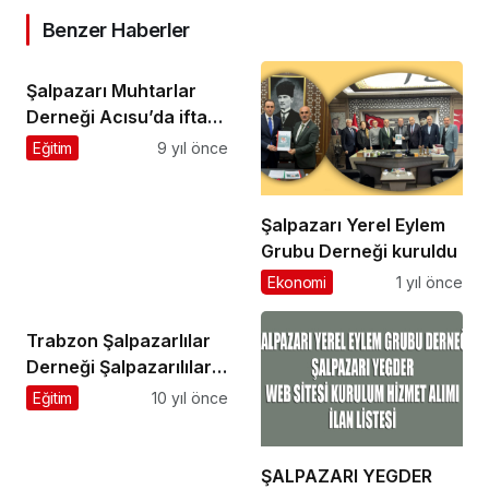
Benzer Haberler
Şalpazarı Muhtarlar
Derneği Acısu’da iftar
düzenledi
Eğitim
9 yıl önce
Şalpazarı Yerel Eylem
Grubu Derneği kuruldu
Ekonomi
1 yıl önce
Trabzon Şalpazarlılar
Derneği Şalpazarılıları
buluşturdu
Eğitim
10 yıl önce
ŞALPAZARI YEGDER