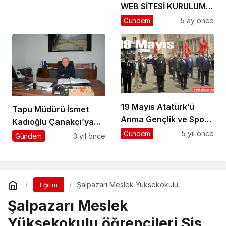
WEB SİTESİ KURULUM
HİZMET ALIMI İLANI
Gündem
5 ay önce
19 Mayıs Atatürk’ü
Tapu Müdürü İsmet
Anma Gençlik ve Spor
Kadıoğlu Çanakçı’ya
Bayramı’nın 102. yıl
atandı
Gündem
5 yıl önce
Gündem
3 yıl önce
dönümü
Şalpazarı Meslek Yüksekokulu
Eğitim
öğrencileri Sis Dağı’nda stres attı
Şalpazarı Meslek
Yüksekokulu öğrencileri Sis