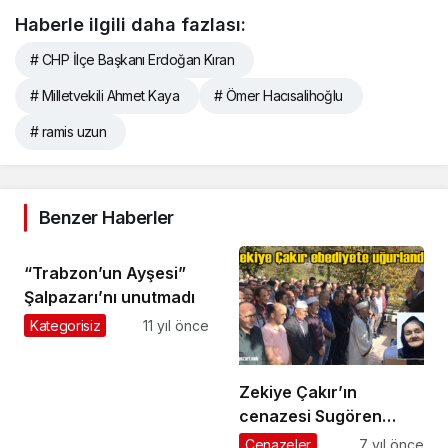
Haberle ilgili daha fazlası:
# CHP İlçe Başkanı Erdoğan Kıran
# Milletvekili Ahmet Kaya
# Ömer Hacısalihoğlu
# ramis uzun
Benzer Haberler
“Trabzon’un Ayşesi”
Şalpazarı’nı unutmadı
Kategorisiz
11 yıl önce
Zekiye Çakır’ın
cenazesi Sugören
Mahallesi’nde toprağa
Cenazeler
7 yıl önce