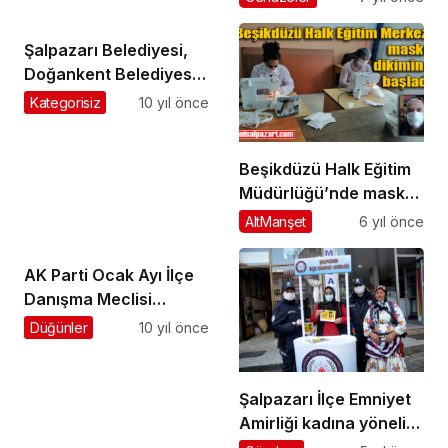
verildi
Şalpazarı Belediyesi,
Doğankent Belediyesi
ile kardeş oldu
Kategorisiz
10 yıl önce
Beşikdüzü Halk Eğitim
Müdürlüğü’nde maske
dikimine başlandı
AltManşet
6 yıl önce
AK Parti Ocak Ayı İlçe
Danışma Meclisi
Toplantısı yapıldı
Düğünler
10 yıl önce
Şalpazarı İlçe Emniyet
Amirliği kadına yönelik
şiddet olaylarını