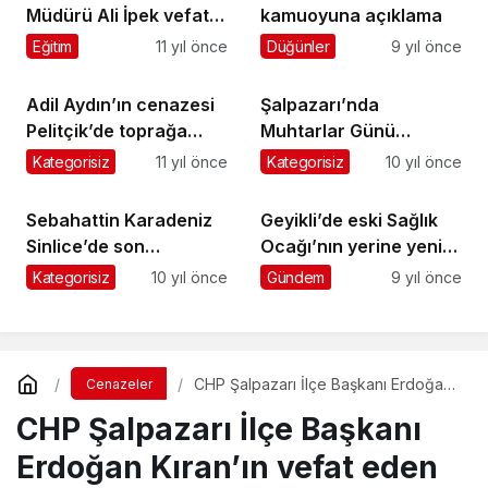
Müdürü Ali İpek vefat
kamuoyuna açıklama
etti
Eğitim
11 yıl önce
Düğünler
9 yıl önce
Adil Aydın’ın cenazesi
Şalpazarı’nda
Pelitçik’de toprağa
Muhtarlar Günü
verildi
kutlandı
Kategorisiz
11 yıl önce
Kategorisiz
10 yıl önce
Sebahattin Karadeniz
Geyikli’de eski Sağlık
Sinlice’de son
Ocağı’nın yerine yenisi
yolculuğuna uğurlandı
yapılıyor
Kategorisiz
10 yıl önce
Gündem
9 yıl önce
CHP Şalpazarı İlçe Başkanı Erdoğan
Cenazeler
Kıran’ın vefat eden annesi Geyikli’de
CHP Şalpazarı İlçe Başkanı
toprağa verildi
Erdoğan Kıran’ın vefat eden