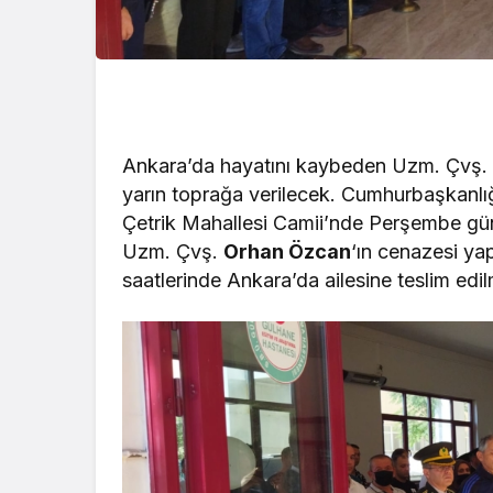
Ankara’da hayatını kaybeden Uzm. Çvş
yarın toprağa verilecek. Cumhurbaşkanlı
Çetrik Mahallesi Camii’nde Perşembe gü
Uzm. Çvş.
Orhan Özcan
‘ın cenazesi ya
saatlerinde Ankara’da ailesine teslim edi