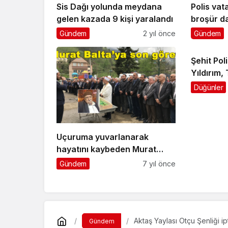
Sis Dağı yolunda meydana
Polis vat
gelen kazada 9 kişi yaralandı
broşür da
Gündem
2 yıl önce
Gündem
Şehit Po
Yıldırım,
yolculuğ
Düğünler
Uçuruma yuvarlanarak
hayatını kaybeden Murat
Balta’nın cenazesi Geyikli’de
Gündem
7 yıl önce
toprağa verildi
Aktaş Yaylası Otçu Şenliği ip
Gündem