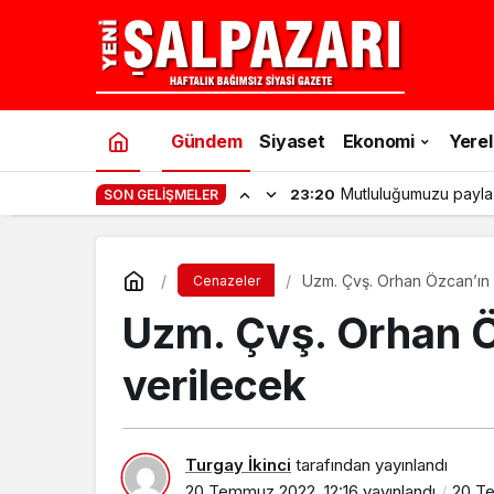
Gündem
Siyaset
Ekonomi
Yerel
Mutluluğumuzu payla
23:20
SON GELIŞMELER
Uzm. Çvş. Orhan Özcan’ın
Cenazeler
Uzm. Çvş. Orhan 
verilecek
Turgay İkinci
tarafından yayınlandı
20 Temmuz 2022, 12:16
yayınlandı
20 T