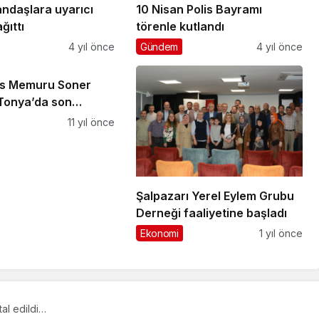
andaşlara uyarıcı
10 Nisan Polis Bayramı
ğıttı
törenle kutlandı
4 yıl önce
Gündem
4 yıl önce
lis Memuru Soner
 Tonya’da son
una uğurlandı
11 yıl önce
Şalpazarı Yerel Eylem Grubu
Derneği faaliyetine başladı
Ekonomi
1 yıl önce
tal edildi…