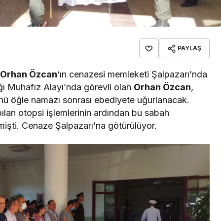
PAYLAŞ
.
Orhan Özcan
‘ın cenazesi memleketi Şalpazarı’nda
ğı Muhafız Alayı’nda görevli olan
Orhan Özcan
,
nü öğle namazı sonrası ebediyete uğurlanacak.
pılan otopsi işlemlerinin ardından bu sabah
lmişti. Cenaze Şalpazarı’na götürülüyor.