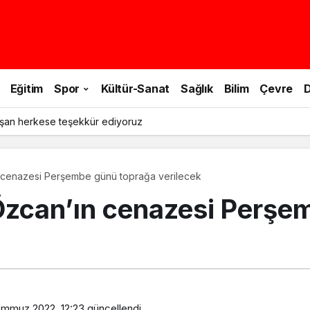
Eğitim
Spor
Kültür-Sanat
Sağlık
Bilim
Çevre
D
şan herkese teşekkür ediyoruz
 cenazesi Perşembe günü toprağa verilecek
Özcan’ın cenazesi Perşe
emmuz 2022, 12:23
güncellendi