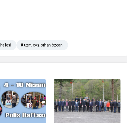
hallesi
# uzm. çvş. orhan özcan