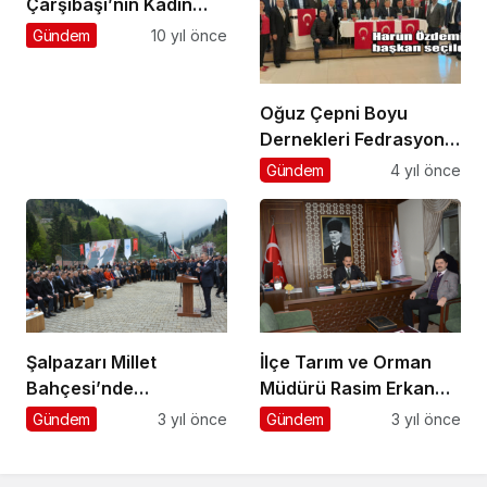
Çarşıbaşı’nın Kadın
Kaymakamı Beşikci’yi
Gündem
10 yıl önce
ziyaret etti
Oğuz Çepni Boyu
Dernekleri Fedrasyonu
1. Olağan Kongresi
Gündem
4 yıl önce
İstanbul’da yapıldı
Şalpazarı Millet
İlçe Tarım ve Orman
Bahçesi’nde
Müdürü Rasim Erkan
bayramlaşma
Şalpazarı’na veda etti
Gündem
3 yıl önce
Gündem
3 yıl önce