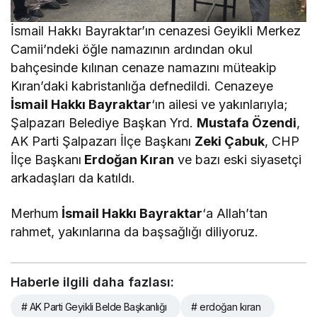
İsmail Hakkı Bayraktar’ın cenazesi Geyikli Merkez
Camii’ndeki öğle namazının ardından okul
bahçesinde kılınan cenaze namazını müteakip
Kıran’daki kabristanlığa defnedildi. Cenazeye
İsmail Hakkı Bayraktar
‘ın ailesi ve yakınlarıyla;
Şalpazarı Belediye Başkan Yrd.
Mustafa Özendi
,
AK Parti Şalpazarı İlçe Başkanı
Zeki Çabuk
, CHP
İlçe Başkanı
Erdoğan Kıran
ve bazı eski siyasetçi
arkadaşları da katıldı.
Merhum
İsmail Hakkı Bayraktar
‘a Allah’tan
rahmet, yakınlarına da başsağlığı diliyoruz.
Haberle ilgili daha fazlası:
# AK Parti Geyikli Belde Başkanlığı
# erdoğan kıran