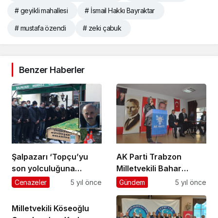
# geyikli mahallesi
# İsmail Hakkı Bayraktar
# mustafa özendi
# zeki çabuk
Benzer Haberler
Şalpazarı ‘Topçu’yu
AK Parti Trabzon
son yolculuğuna
Milletvekili Bahar
uğurladı
Ayvazoğlu: “2023 Bizim
Cenazeler
5 yıl önce
Gündem
5 yıl önce
Miladımız”
Milletvekili Köseoğlu