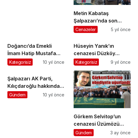
Metin Kabataş
Şalpazarı’nda son
yolculuğuna uğurlandı
Cenazeler
5 yıl önce
Doğancı’da Emekli
Hüseyin Yanık’ın
İmam Hatip Mustafa
cenazesi Düzköy
Erata’ya son görev
Mahallesi’nde toprağa
Kategorisiz
10 yıl önce
Kategorisiz
9 yıl önce
verildi
Şalpazarı AK Parti,
Kılıçdaroğlu hakkında
şikayette bulundu
Gündem
10 yıl önce
Görkem Selvitop’un
cenazesi Üzümözü
Mahallesi’nde toprağa
Gündem
3 ay önce