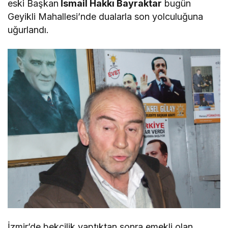
eski Başkan
İsmail Hakkı Bayraktar
bugün
Geyikli Mahallesi’nde dualarla son yolculuğuna
uğurlandı.
İzmir’de bekçilik yaptıktan sonra emekli olan,