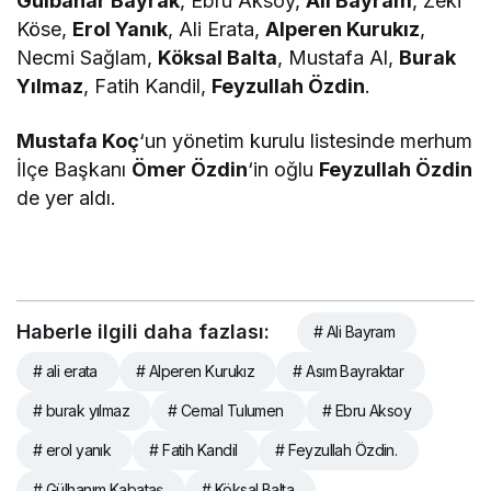
Gülbahar Bayrak
, Ebru Aksoy,
Ali Bayram
, Zeki
Köse,
Erol Yanık
, Ali Erata,
Alperen Kurukız
,
Necmi Sağlam,
Köksal Balta
, Mustafa Al,
Burak
Yılmaz
, Fatih Kandil,
Feyzullah Özdin
.
Mustafa Koç
‘un yönetim kurulu listesinde merhum
İlçe Başkanı
Ömer Özdin
‘in oğlu
Feyzullah Özdin
de yer aldı.
Haberle ilgili daha fazlası:
# Ali Bayram
# ali erata
# Alperen Kurukız
# Asım Bayraktar
# burak yılmaz
# Cemal Tulumen
# Ebru Aksoy
# erol yanık
# Fatih Kandil
# Feyzullah Özdin.
# Gülhanım Kabataş
# Köksal Balta