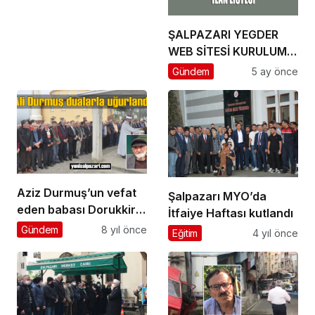
ŞALPAZARI YEGDER
WEB SİTESİ KURULUM
HİZMET ALIMI İLANI
Gündem
5 ay önce
Aziz Durmuş’un vefat
Şalpazarı MYO’da
eden babası Dorukkiriş
İtfaiye Haftası kutlandı
Mahallesi’nde toprağa
Gündem
8 yıl önce
Eğitim
4 yıl önce
verildi