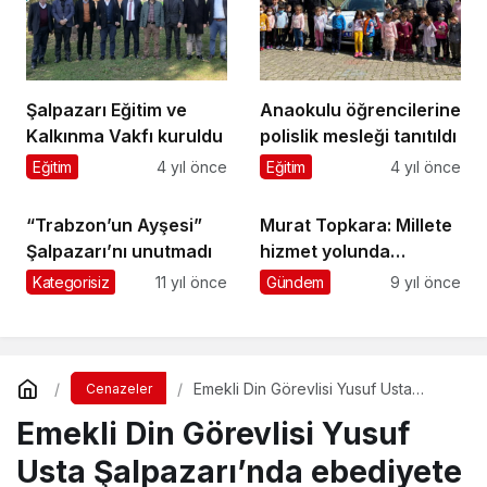
Şalpazarı Eğitim ve
Anaokulu öğrencilerine
Kalkınma Vakfı kuruldu
polislik mesleği tanıtıldı
Eğitim
4 yıl önce
Eğitim
4 yıl önce
“Trabzon’un Ayşesi”
Murat Topkara: Millete
Şalpazarı’nı unutmadı
hizmet yolunda
çalışmalarımızı
Kategorisiz
11 yıl önce
Gündem
9 yıl önce
sürdürüyoruz
Emekli Din Görevlisi Yusuf Usta
Cenazeler
Şalpazarı’nda ebediyete uğurlandı
Emekli Din Görevlisi Yusuf
Usta Şalpazarı’nda ebediyete