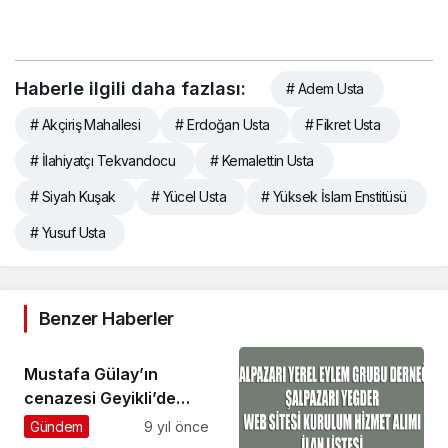
Haberle ilgili daha fazlası:
# Adem Usta
# Akçiriş Mahallesi
# Erdoğan Usta
# Fikret Usta
# İlahiyatçı Tekvandocu
# Kemalettin Usta
# Siyah Kuşak
# Yücel Usta
# Yüksek İslam Enstitüsü
# Yusuf Usta
Benzer Haberler
Mustafa Gülay’ın
cenazesi Geyikli’de
toprağa verildi
Gündem
9 yıl önce