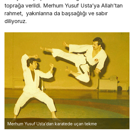
toprağa verildi. Merhum Yusuf Usta’ya Allah’tan
rahmet, yakınlarına da başsağlığı ve sabır
diliyoruz.
Merhum Yusuf Usta’dan karatede uçan tekme