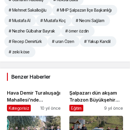
# Mehmet Sakallıoğlu
# MHP Şalpazarı İlçe Başkanlığı
# Mustafa Al
# Mustafa Koç
# Necmi Sağlam
# Nezihe Gülbahar Bayrak
# ömer özdin
# Recep Demirtürk
# uran Özen
# Yakup Kandil
# zeki köse
Benzer Haberler
Hava Demir Turalıuşağı
Şalpazarı dün akşam
Mahallesi’nde
Trabzon Büyükşehir
ebediyete uğurlandı
Belediyesi’nin iftarında
Kategorisiz
10 yıl önce
Eğitim
9 yıl önce
buluştu