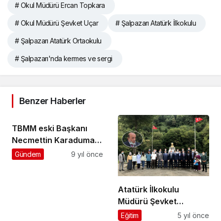
# Okul Müdürü Ercan Topkara
# Okul Müdürü Şevket Uçar
# Şalpazarı Atatürk İlkokulu
# Şalpazarı Atatürk Ortaokulu
# Şalpazarı'nda kermes ve sergi
Benzer Haberler
TBMM eski Başkanı
Necmettin Karaduman
vefat etti
Gündem
9 yıl önce
Atatürk İlkokulu
Müdürü Şevket
Uçar’dan
Eğitim
5 yıl önce