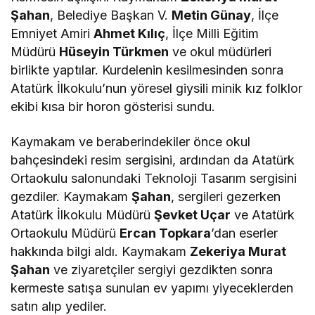
Şahan
, Belediye Başkan V.
Metin Günay
, İlçe
Emniyet Amiri
Ahmet Kılıç
, İlçe Milli Eğitim
Müdürü
Hüseyin Türkmen
ve okul müdürleri
birlikte yaptılar. Kurdelenin kesilmesinden sonra
Atatürk İlkokulu’nun yöresel giysili minik kız folklor
ekibi kısa bir horon gösterisi sundu.
Kaymakam ve beraberindekiler önce okul
bahçesindeki resim sergisini, ardından da Atatürk
Ortaokulu salonundaki Teknoloji Tasarım sergisini
gezdiler. Kaymakam
Şahan
, sergileri gezerken
Atatürk İlkokulu Müdürü
Şevket Uçar
ve Atatürk
Ortaokulu Müdürü
Ercan Topkara
’dan eserler
hakkında bilgi aldı. Kaymakam
Zekeriya Murat
Şahan
ve ziyaretçiler sergiyi gezdikten sonra
kermeste satışa sunulan ev yapımı yiyeceklerden
satın alıp yediler.