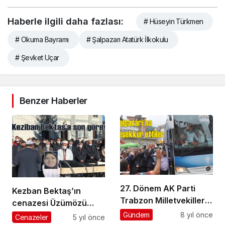
Haberle ilgili daha fazlası:
# Hüseyin Türkmen
# Okuma Bayramı
# Şalpazarı Atatürk İlkokulu
# Şevket Uçar
Benzer Haberler
27. Dönem AK Parti
Kezban Bektaş’ın
Trabzon Milletvekilleri
cenazesi Üzümözü
seçmenlere teşekkür
Mahallesi’nde toprağa
Gündem
8 yıl önce
Cenazeler
5 yıl önce
ziyaretine geldiler