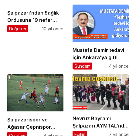
duygulandıran
konuşma
Şalpazarı’ndan Sağlık
Ordusuna 19 nefer
daha
Düğünler
10 yıl önce
Mustafa Demir tedavi
için Ankara’ya gitti
Gündem
4 yıl önce
Nevruz Bayramı
Şalpazarıspor ve
Şalpazarı AYMTAL’nde
Ağasar Çepnispor
coşkuyla kutlandı
Play-Off’ta…
Eğitim
7 yıl önce
Gündem
4 yıl önce