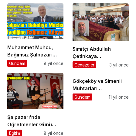
verildi
Muhammet Muhcu,
Simitçi Abdullah
Bağımsız Şalpazarı
Çetinkaya
Belediye Meclisi Üyesi
Beşikdüzü’nde
Gündem
8 yıl önce
Cenazeler
3 yıl önce
Adayı oldu
ebediyete uğurlandı
Gökçeköy ve Simenli
Muhtarları
Cumhurbaşkanlığı
Gündem
11 yıl önce
Külliyesinde Muhtarlar
Toplantısına katıldı
Şalpazarı’nda
Öğretmenler Günü
Kutlandı
Eğitim
8 yıl önce