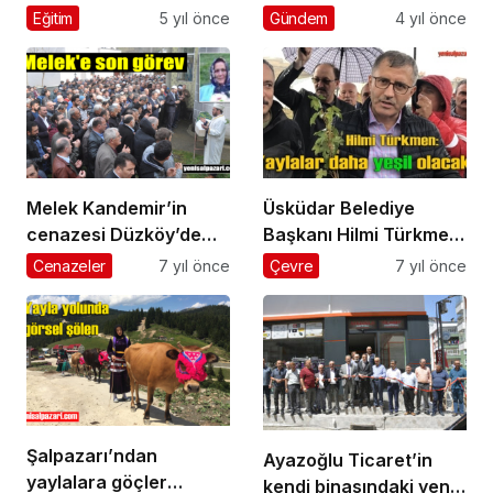
Şalpazarıspor’a
Eğitim
5 yıl önce
Gündem
4 yıl önce
malzeme desteği
Melek Kandemir’in
Üsküdar Belediye
cenazesi Düzköy’de
Başkanı Hilmi Türkmen:
toprağa verildi
“Yaylalarımız daha
Cenazeler
7 yıl önce
Çevre
7 yıl önce
yeşil olacak” dedi
Şalpazarı’ndan
Ayazoğlu Ticaret’in
yaylalara göçler
kendi binasındaki yeni