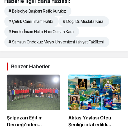
Haberle ilgili daha fazlası:
# Belediye Başkanı Refik Kurukız
# Çetrik Camii İmam Hatibi
# Doç. Dr. Mustafa Kara
# Emekli İmam Hatip Hacı Osman Kara
# Samsun Ondokuz Mayıs Üniversitesi İlahiyat Fakültesi
Benzer Haberler
Şalpazarı Eğitim
Aktaş Yaylası Otçu
Derneği’nden
Şenliği iptal edildi…