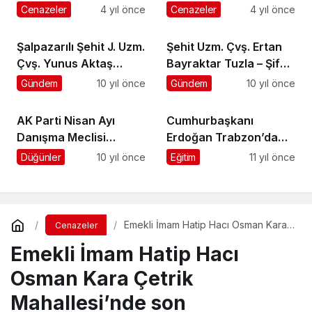
meydana gelen kazada
Gencağa Çakır
Cenazeler
4 yıl önce
Cenazeler
4 yıl önce
yaşamını yitirdi
ebediyete uğurlandı
Şalpazarılı Şehit J. Uzm.
Şehit Uzm. Çvş. Ertan
Çvş. Yunus Aktaş
Bayraktar Tuzla – Şifa
Akyazı’da toprağa
Mahallesi’nde toprağa
Gündem
10 yıl önce
Gündem
10 yıl önce
verildi
verildi
AK Parti Nisan Ayı
Cumhurbaşkanı
Danışma Meclisi
Erdoğan Trabzon’da
Toplantısı yapıldı
konuştu
Düğünler
10 yıl önce
Eğitim
11 yıl önce
Emekli İmam Hatip Hacı Osman Kara
Cenazeler
Çetrik Mahallesi’nde son
Emekli İmam Hatip Hacı
yolculuğuna uğurlandı
Osman Kara Çetrik
Mahallesi’nde son