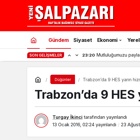
Gündem
Siyaset
Ekonomi
Yerel
Mutluluğumuzu payla
23:20
SON GELIŞMELER
Trabzon’da 9 HES yarın hizm
Düğünler
Trabzon’da 9 HES y
Turgay İkinci
tarafından yayınlandı
13 Ocak 2016, 02:24
yayınlandı
23 Ağust