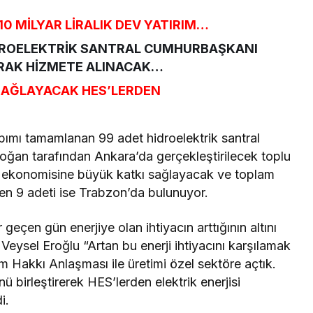
10 MİLYAR LİRALIK DEV YATIRIM…
DROELEKTRİK SANTRAL CUMHURBAŞKANI
RAK HİZMETE ALINACAK…
SAĞLAYACAK HES’LERDEN
pımı tamamlanan 99 adet hidroelektrik santral
an tarafından Ankara’da gerçekleştirilecek toplu
ke ekonomisine büyük katkı sağlayacak ve toplam
’ten 9 adeti ise Trabzon’da bulunuyor.
geçen gün enerjiye olan ihtiyacın arttığının altını
Veysel Eroğlu “Artan bu enerji ihtiyacını karşılamak
m Hakkı Anlaşması ile üretimi özel sektöre açtık.
birleştirerek HES’lerden elektrik enerjisi
i.