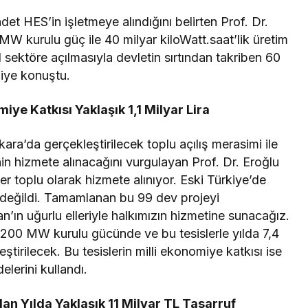
et HES’in işletmeye alındığını belirten Prof. Dr.
 MW kurulu güç ile 40 milyar kiloWatt.saat’lik üretim
l sektöre açılmasıyla devletin sırtından takriben 60
diye konuştu.
miye Katkısı Yaklaşık 1,1 Milyar Lira
ra’da gerçekleştirilecek toplu açılış merasimi ile
n hizmete alınacağını vurgulayan Prof. Dr. Eroğlu
er toplu olarak hizmete alınıyor. Eski Türkiye’de
 değildi. Tamamlanan bu 99 dev projeyi
n uğurlu elleriyle halkımızın hizmetine sunacağız.
.200 MW kurulu gücünde ve bu tesislerle yılda 7,4
eştirilecek. Bu tesislerin milli ekonomiye katkısı ise
delerini kullandı.
an Yılda Yaklaşık 11 Milyar TL Tasarruf