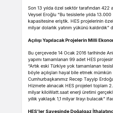
Son 13 yılda özel sektör tarafından 422 ad
Veysel Eroğlu “Bu tesislerle yılda 13.000
kapasitesine eriştik. HES projelerinin öze
milyar dolarlık yatırım yükünü kaldırdık” 
Açılışı Yapılacak Projelerin Milli Ekono
Bu çerçevede 14 Ocak 2016 tarihinde Anka
yapımı tamamlanan 99 adet HES projesini
“Artık eski Türkiye yok tamamlanan tesisl
böyle açılışları hayal bile etmek mümkün
Cumhurbaşkanımız Recep Tayyip Erdoğan’ı
Hizmete alınacak HES projeleri toplam 2
milyar kiloWatt.saat enerji üretimi gerçekl
yıllık yaklaşık 1,1 milyar lirayı bulacak” ifa
HES’ler Sayesinde Doğalgaz İthalatınd