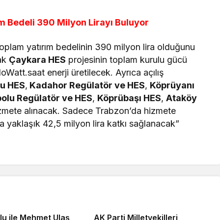
m Bedeli 390 Milyon Lirayı Buluyor
oplam yatırım bedelinin 390 milyon lira olduğunu
cak
Çaykara HES
projesinin toplam kurulu gücü
oWatt.saat enerji üretilecek. Ayrıca açılış
su HES
,
Kadahor Regülatör ve HES
,
Köprüyanı
olu Regülatör ve HES
,
Köprübaşı HES
,
Ataköy
izmete alınacak. Sadece Trabzon’da hizmete
da yaklaşık 42,5 milyon lira katkı sağlanacak”
lu ile Mehmet Ulaş
AK Parti Milletvekilleri