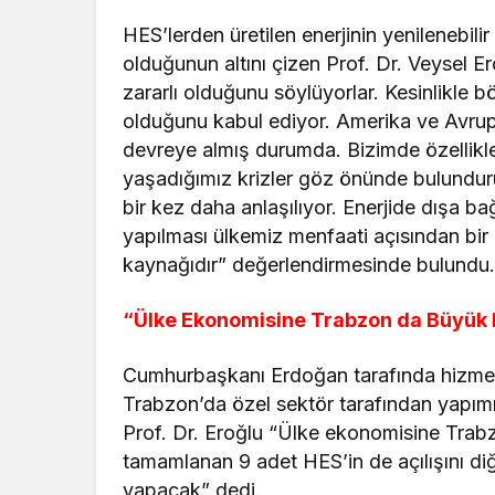
HES’lerden üretilen enerjinin yenilenebili
olduğunun altını çizen Prof. Dr. Veysel E
zararlı olduğunu söylüyorlar. Kesinlikle 
olduğunu kabul ediyor. Amerika ve Avrupa
devreye almış durumda. Bizimde özellikle 
yaşadığımız krizler göz önünde bulundur
bir kez daha anlaşılıyor. Enerjide dışa ba
yapılması ülkemiz menfaati açısından bir za
kaynağıdır” değerlendirmesinde bulundu
“Ülke Ekonomisine Trabzon da Büyük 
Cumhurbaşkanı Erdoğan tarafında hizmete
Trabzon’da özel sektör tarafından yapım
Prof. Dr. Eroğlu “Ülke ekonomisine Trab
tamamlanan 9 adet HES’in de açılışını di
yapacak” dedi.