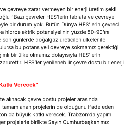
r ve çevreye zarar vermeyen bir enerji üretim şekli
roğlu “Bazı çevreler HES’lerin tabiata ve çevreye
böyle bir durum yok. Bütün Dünya HES’lerin çevreci
 hidroelektrik potansiyelinin yüzde 80-90’ını
son günlerde doğalgaz üreticileri ülkeler ile
ulursa bu potansiyeli devreye sokmamız gerektiği
ğımlı bir ülke olmamız dolayısıyla HES’lerin
rurettir. HES’ler yenilenebilir çevre dostu bir enerji
.
Katkı Verecek”
 alınacak çevre dostu projeler arasında
ı tamamlanan projelerin de olduğunu ifade eden
zon da büyük katkı verecek. Trabzon’da yapımı
ğer projelerle birlikte Sayın Cumhurbaşkanımız