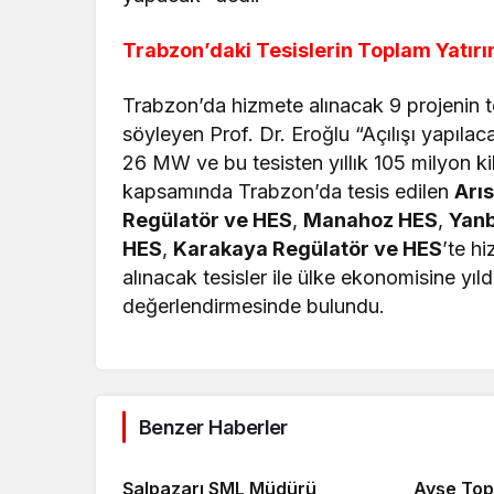
Trabzon’daki Tesislerin Toplam Yatırı
Trabzon’da hizmete alınacak 9 projenin t
söyleyen Prof. Dr. Eroğlu “Açılışı yapıla
26 MW ve bu tesisten yıllık 105 milyon kil
kapsamında Trabzon’da tesis edilen
Arı
Regülatör ve HES
,
Manahoz HES
,
Yanb
HES
,
Karakaya Regülatör ve HES
’te h
alınacak tesisler ile ülke ekonomisine yıl
değerlendirmesinde bulundu.
Benzer Haberler
Şalpazarı SML Müdürü
Ayşe Top