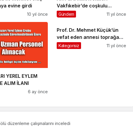
ya evine girdi
Vakfıkebir’de coşkulu
kalabalığa seslendi
10 yıl önce
Gündem
11 yıl önce
Prof. Dr. Mehmet Küçük’ün
vefat eden annesi toprağa
verildi
Kategorisiz
11 yıl önce
RI YEREL EYLEM
E ALIM İLANI
6 ay önce
ölü düzenleme çalışmalarını inceledi