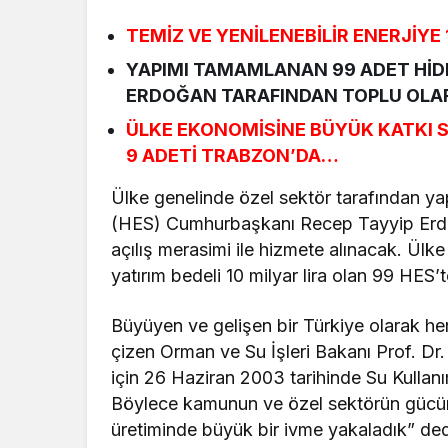
TEMİZ VE YENİLENEBİLİR ENERJİYE 
YAPIMI TAMAMLANAN 99 ADET Hİ
ERDOĞAN TARAFINDAN TOPLU OLA
ÜLKE EKONOMİSİNE BÜYÜK KATKI 
9 ADETİ TRABZON’DA…
Ülke genelinde özel sektör tarafından ya
(HES) Cumhurbaşkanı Recep Tayyip Erdoğ
açılış merasimi ile hizmete alınacak. Ül
yatırım bedeli 10 milyar lira olan 99 HES
Büyüyen ve gelişen bir Türkiye olarak her 
çizen Orman ve Su İşleri Bakanı Prof. Dr. 
için 26 Haziran 2003 tarihinde Su Kullanı
Böylece kamunun ve özel sektörün gücünü 
üretiminde büyük bir ivme yakaladık” ded