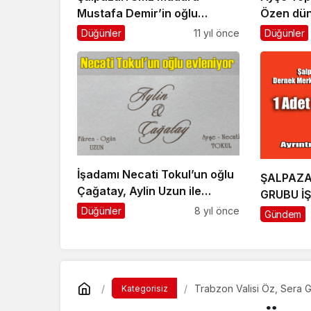
Mustafa Demir’in oğlu
Özen dün
evlendi
Düğünler
11 yıl önce
Düğünler
İşadamı Necati Tokul’un oğlu
ŞALPAZA
Çağatay, Aylin Uzun ile
GRUBU İŞ
hayatını birleştiriyor
Düğünler
8 yıl önce
Gündem
Trabzon Valisi Öz, Sera G
Kategorisiz