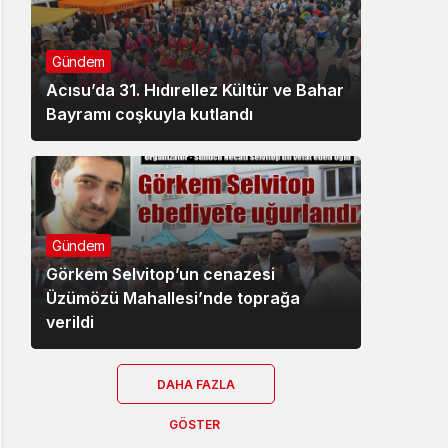
Gündem
Acısu’da 31. Hıdırellez Kültür ve Bahar
Bayramı coşkuyla kutlandı
Gündem
Görkem Selvitop’un cenazesi
Üzümözü Mahallesi’nde toprağa
verildi
DAHA FAZLA
GÖSTER