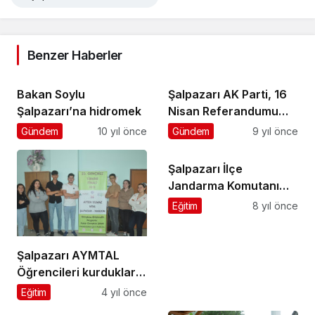
Benzer Haberler
Bakan Soylu
Şalpazarı AK Parti, 16
Şalpazarı’na hidromek
Nisan Referandumu
için kolları sıvadı
Gündem
10 yıl önce
Gündem
9 yıl önce
Şalpazarı İlçe
Jandarma Komutanı
Serdar Ceylan
Eğitim
8 yıl önce
görevine başladı
Şalpazarı AYMTAL
Öğrencileri kurdukları
Classify Dijital Eğitim
Eğitim
4 yıl önce
Platformu ile büyük bir