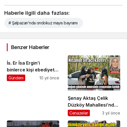
Haberle ilgili daha fazlası:
# Şalpazarı'nda ondokuz mayıs bayramı
Benzer Haberler
İs. Er İsa Ergin’i
binlerce kişi ebediyete
uğurladı
Gündem
10 yıl önce
Şenay Aktaş Çelik
Düzköy Mahallesi’nde
son yolculuğuna
Cenazeler
3 yıl önce
uğurlandı