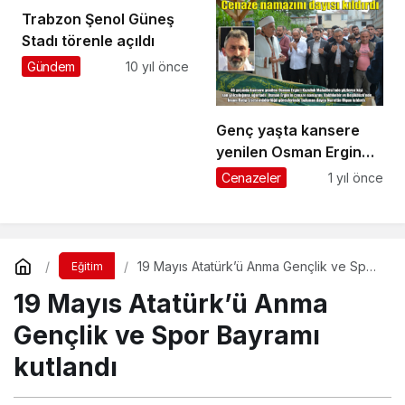
başarıya imza attı
Trabzon Şenol Güneş
Stadı törenle açıldı
Gündem
10 yıl önce
Genç yaşta kansere
yenilen Osman Ergin
Kuzuluk’ta ebediyete
Cenazeler
1 yıl önce
uğurlandı
19 Mayıs Atatürk’ü Anma Gençlik ve Spor
Eğitim
Bayramı kutlandı
19 Mayıs Atatürk’ü Anma
Gençlik ve Spor Bayramı
kutlandı