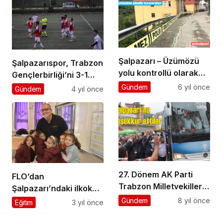
Şalpazarı – Üzümözü
Şalpazarıspor, Trabzon
yolu kontrollü olarak
Gençlerbirliği’ni 3-1
trafiğe açıldı
mağlup etti
Gündem
6 yıl önce
Gündem
4 yıl önce
27. Dönem AK Parti
FLO’dan
Trabzon Milletvekilleri
Şalpazarı’ndaki ilkokul
seçmenlere teşekkür
öğrencilerine
Gündem
8 yıl önce
Eğitim
3 yıl önce
ziyaretine geldiler
‘Cumhuriyet’ armağanı