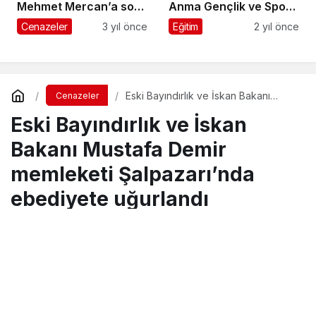
Mehmet Mercan’a son
Anma Gençlik ve Spor
görev
Bayramı kutlandı
Cenazeler
3 yıl önce
Eğitim
2 yıl önce
Eski Bayındırlık ve İskan Bakanı
Cenazeler
Mustafa Demir memleketi
Eski Bayındırlık ve İskan
Şalpazarı’nda ebediyete uğurlandı
Bakanı Mustafa Demir
memleketi Şalpazarı’nda
ebediyete uğurlandı
Turgay İkinci
tarafından yayınlandı
7 Ağustos 2025, 17:51
yayınlandı
8 Ağustos 2025,
17:55
güncellendi