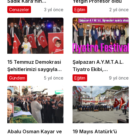
Sadık Kara’nın
Yetgin Profesör oldu
cenazesi Üzümözü
Cenazeler
3 yıl önce
Eğitim
2 yıl önce
Mahallesi’nde toprağa
verildi
15 Temmuz Demokrasi
Şalpazarı A.Y.M.T.A.L.
Şehitlerimizi saygıyla
Tiyatro Ekibi,
andık
profesyonel
Gündem
5 yıl önce
Eğitim
9 yıl önce
tiyatrocuları aratmadı
Abalu Osman Kayar ve
19 Mayıs Atatürk’ü