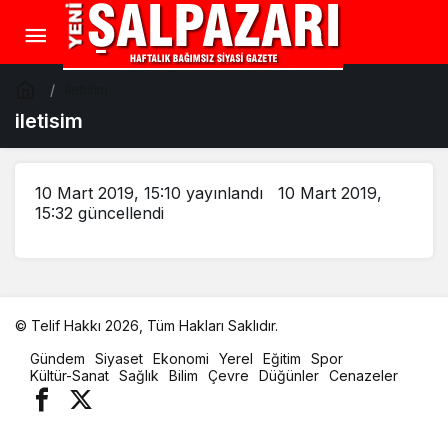
iletisim
iletisim
10 Mart 2019, 15:10
yayınlandı
10 Mart 2019,
15:32
güncellendi
© Telif Hakkı 2026, Tüm Hakları Saklıdır.
malatya
Gündem
Siyaset
Ekonomi
Yerel
Eğitim
Spor
oto
Kültür-Sanat
Sağlık
Bilim
Çevre
Düğünler
Cenazeler
kiralama
parça
eşya
taşıma
evden