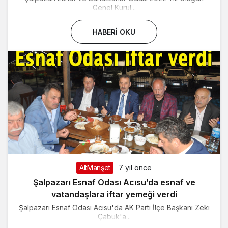
Genel Kurul...
HABERI OKU
AltManşet
7 yıl önce
Şalpazarı Esnaf Odası Acısu’da esnaf ve
vatandaşlara iftar yemeği verdi
Şalpazarı Esnaf Odası Acısu'da AK Parti İlçe Başkanı Zeki
Çabuk'a...