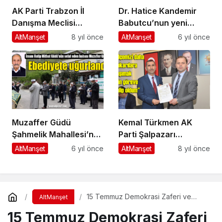
AK Parti Trabzon İl
Dr. Hatice Kandemir
Danışma Meclisi
Babutcu’nun yeni
Toplantısı yapıldı
yazısı
AltManşet
8 yıl önce
AltManşet
6 yıl önce
Muzaffer Güdü
Kemal Türkmen AK
Şahmelik Mahallesi’nde
Parti Şalpazarı
son yolculuğuna
Belediye Başkan Aday
AltManşet
6 yıl önce
AltManşet
8 yıl önce
uğurlandı
Adayı
15 Temmuz Demokrasi Zaferi ve
AltManşet
Şehitlerimiz unutulmadı
15 Temmuz Demokrasi Zaferi