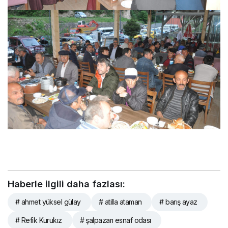
Haberle ilgili daha fazlası:
# ahmet yüksel gülay
# atilla ataman
# barış ayaz
# Refik Kurukız
# şalpazarı esnaf odası