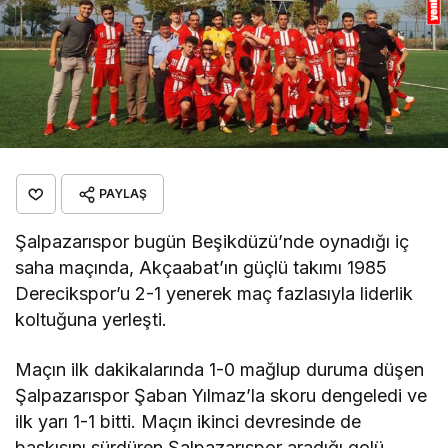
PAYLAŞ
Şalpazarıspor bugün Beşikdüzü’nde oynadığı iç
saha maçında, Akçaabat’ın güçlü takımı 1985
Derecikspor’u 2-1 yenerek maç fazlasıyla liderlik
koltuğuna yerleşti.
Maçın ilk dakikalarında 1-0 mağlup duruma düşen
Şalpazarıspor Şaban Yılmaz’la skoru dengeledi ve
ilk yarı 1-1 bitti. Maçın ikinci devresinde de
baskısını sürdüren Şalpazarıspor aradığı golü