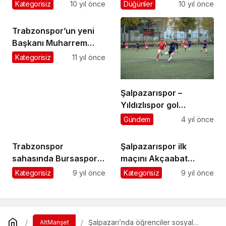
Belediyespor’u 2-1
Kategorisiz
10 yıl önce
Düğünler
10 yıl önce
mağlup etti
Trabzonspor’un yeni
Başkanı Muharrem
Usta göreve resmen
Kategorisiz
11 yıl önce
başladı
Şalpazarıspor –
Yıldızlıspor gol
düellosu : 2-2
Gündem
4 yıl önce
Trabzonspor
Şalpazarıspor ilk
sahasında Bursaspor’a
maçını Akçaabat
2-1 mağlup oldu
Sebatspor ile oynuyor
Kategorisiz
9 yıl önce
Kategorisiz
9 yıl önce
Şalpazarı’nda öğrenciler sosyal
AltManşet