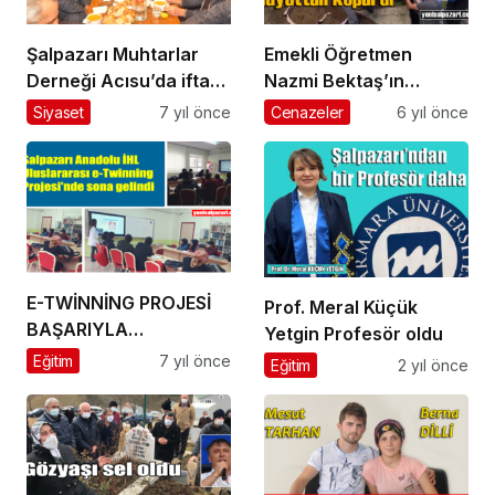
Şalpazarı Muhtarlar
Emekli Öğretmen
Derneği Acısu’da iftar
Nazmi Bektaş’ın
yemeği verdi
cenazesi Üzümözü
Siyaset
7 yıl önce
Cenazeler
6 yıl önce
Mahallesi’nde toprağa
verildi
E-TWİNNİNG PROJESİ
Prof. Meral Küçük
BAŞARIYLA
Yetgin Profesör oldu
TAMAMLANDI
Eğitim
7 yıl önce
Eğitim
2 yıl önce