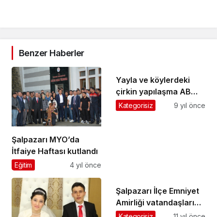
Benzer Haberler
Yayla ve köylerdeki
çirkin yapılaşma AB
destekli Projeyle
Kategorisiz
9 yıl önce
önlenmeye çalışılacak
Şalpazarı MYO’da
İtfaiye Haftası kutlandı
Eğitim
4 yıl önce
Şalpazarı İlçe Emniyet
Amirliği vatandaşları
dolandırıcılara karşı
Kategorisiz
11 yıl önce