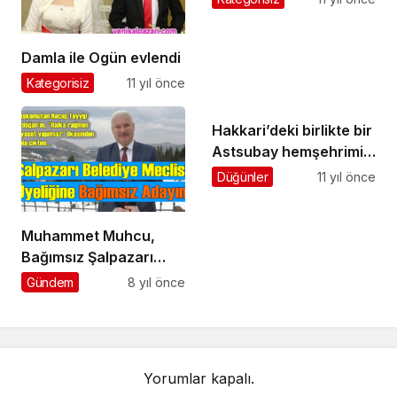
uyardı
Damla ile Ogün evlendi
Kategorisiz
11 yıl önce
Hakkari’deki birlikte bir
Astsubay hemşehrimiz
yaralandı
Düğünler
11 yıl önce
Muhammet Muhcu,
Bağımsız Şalpazarı
Belediye Meclisi Üyesi
Gündem
8 yıl önce
Adayı oldu
Yorumlar kapalı.