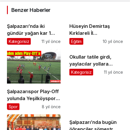
Benzer Haberler
Şalpazarı’nda iki
Hüseyin Demirtaş
gündür yağan kar 1
Kırklareli İl
metreyi aştı
Müftülüğü’ne atandı
Kategorisiz
11 yıl önce
Eğitim
10 yıl önce
Okullar tatile girdi,
yaylacılar yollara
döküldü
Kategorisiz
11 yıl önce
Şalpazarıspor Play-Off
yolunda Yeşilköyspor’u
2-0 mağlup etti
Spor
8 yıl önce
Şalpazarı’nda bugün
öğrenciler sömestr