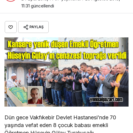
11:31
güncellendi
PAYLAŞ
Dün gece Vakfıkebir Devlet Hastanesi’nde 70
yaşında vefat eden 8 çocuk babası emekli
Öğretmen Hüseyin Gülay Turalıuşağı