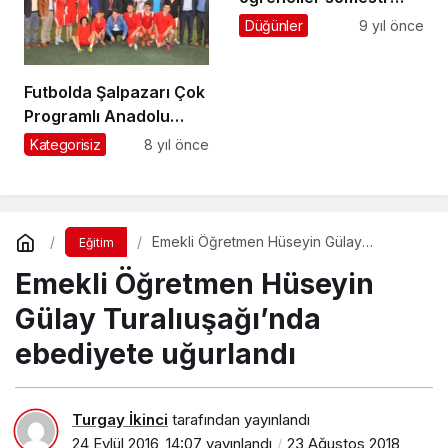
tatiline çıktı
Düğünler
9 yıl önce
Futbolda Şalpazarı Çok
Programlı Anadolu
Lisesi şampiyon oldu
Kategorisiz
8 yıl önce
Emekli Öğretmen Hüseyin Gülay
Eğitim
Turalıuşağı’nda ebediyete uğurlandı
Emekli Öğretmen Hüseyin
Gülay Turalıuşağı’nda
ebediyete uğurlandı
Turgay İkinci
tarafından yayınlandı
24 Eylül 2016, 14:07
yayınlandı
23 Ağustos 2018,