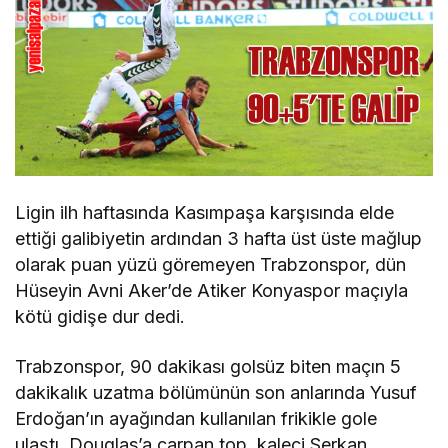
Ligin ilh haftasında Kasımpaşa karşısında elde
ettiği galibiyetin ardından 3 hafta üst üste mağlup
olarak puan yüzü göremeyen Trabzonspor, dün
Hüseyin Avni Aker’de Atiker Konyaspor maçıyla
kötü gidişe dur dedi.
Trabzonspor, 90 dakikası golsüz biten maçın 5
dakikalık uzatma bölümünün son anlarında Yusuf
Erdoğan’ın ayağından kullanılan frikikle gole
ulaştı. Douglas’a çarpan top, kaleci Serkan