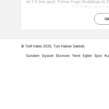
ile 1-0 öne geçti. Fırtına Hugo Rodallega ile 2
2-0 Trabzonspor'un 
HA
© Telif Hakkı 2026, Tüm Hakları Saklıdır.
malatya
oto
Gündem
Siyaset
Ekonomi
Yerel
Eğitim
Spor
Kü
kiralama
parça
eşya
taşıma
evden
eve
nakliyat
istanbul
evden
eve
nakliyat
casino
slot