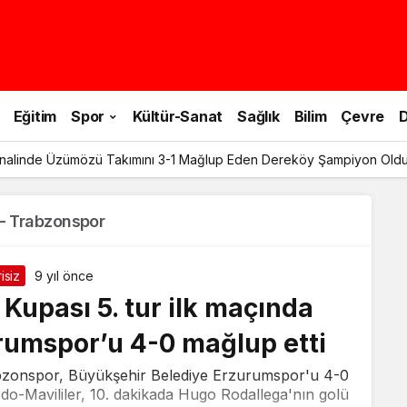
Eğitim
Spor
Kültür-Sanat
Sağlık
Bilim
Çevre
D
inalinde Üzümözü Takımını 3-1 Mağlup Eden Dereköy Şampiyon Old
– Trabzonspor
isiz
9 yıl önce
Kupası 5. tur ilk maçında
umspor’u 4-0 mağlup etti
rabzonspor, Büyükşehir Belediye Erzurumspor'u 4-0
rdo-Mavililer, 10. dakikada Hugo Rodallega'nın golü