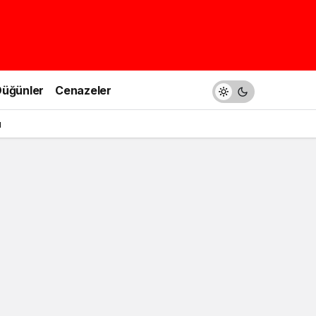
üğünler
Cenazeler
u