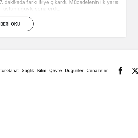
7. dakikada farkı ikiye çıkardı. Mücadelenin ilk yarısı
üstünlüğüyle sona erdi....
BERI OKU
ltür-Sanat
Sağlık
Bilim
Çevre
Düğünler
Cenazeler