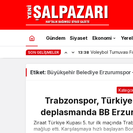
Gündem
Siyaset
Ekonomi
Yerel
Voleybol Turnuvası F
13:38
SON GELIŞMELER
Etiket:
Büyükşehir Belediye Erzurumspor 
Kategor
Trabzonspor, Türkiye 
deplasmanda BB Erzur
Ziraat Türkiye Kupası 5. tur ilk maçında T
mağlup etti. Karşılaşmaya hızlı başlayan Bo