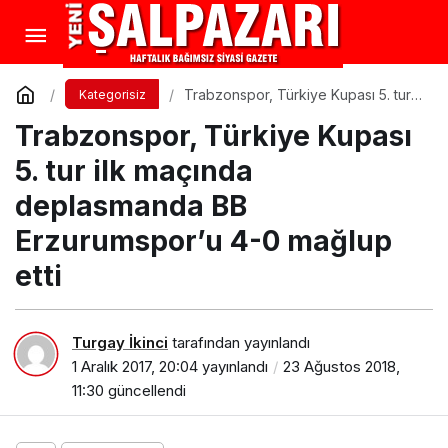
Trabzonspor, Türkiye Kupası 5. tur
Kategorisiz
ilk maçında deplasmanda BB
Trabzonspor, Türkiye Kupası
Erzurumspor’u 4-0 mağlup etti
5. tur ilk maçında
deplasmanda BB
Erzurumspor’u 4-0 mağlup
etti
Turgay İkinci
tarafından yayınlandı
1 Aralık 2017, 20:04
yayınlandı
23 Ağustos 2018,
11:30
güncellendi