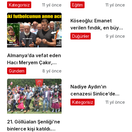
yapıldı
Kategorisiz
11 yıl önce
Eğitim
11 yıl önce
Köseoğlu: Emanet
verilen fındık, en büyük
sorun
Düğünler
9 yıl önce
Almanya’da vefat eden
Hacı Meryem Çakır,
Üzümözü’nde toprağa
Gündem
8 yıl önce
verildi
Nadiye Aydın’ın
cenazesi Sinlice’de
toprağa verildi
Kategorisiz
11 yıl önce
21. Göllüalan Şenliği’ne
binlerce kişi katıldı.