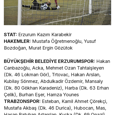
STAT:
Erzurum Kazım Karabekir
HAKEMLER:
Mustafa Öğretmenoğlu, Yusuf
Bozdoğan, Murat Ergin Gözütok
BÜYÜKŞEHİR BELEDİYE ERZURUMSPOR:
Hakan
Canbazoğlu, Acka, Mehmet Ozan Tahtaişleyen
(Dk. 46 Lokman Gör), Trtovac, Hakan Arslan,
Kubilay Sönmez, Abdulkadir Özdemir, Mansaly
(Dk. 80 Gökhan Karadeniz), Harba (Dk. 63 Erhan
Çelik), Burhan Eşer, Hamza Younes
TRABZONSPOR:
Esteban, Kamil Ahmet Çörekçi,
Mustafa Akbaş (Dk. 46 Durica), Hubocan, Mas,
Hasan Batuhan Artarslan, Kucka (Dk. 69 Onazi),