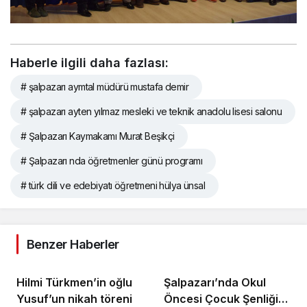
Haberle ilgili daha fazlası:
# şalpazarı aymtal müdürü mustafa demir
# şalpazarı ayten yılmaz mesleki ve teknik anadolu lisesi salonu
# Şalpazarı Kaymakamı Murat Beşikçi
# Şalpazarı nda öğretmenler günü programı
# türk dili ve edebiyatı öğretmeni hülya ünsal
Benzer Haberler
Hilmi Türkmen’in oğlu
Şalpazarı’nda Okul
Yusuf’un nikah töreni
Öncesi Çocuk Şenliği