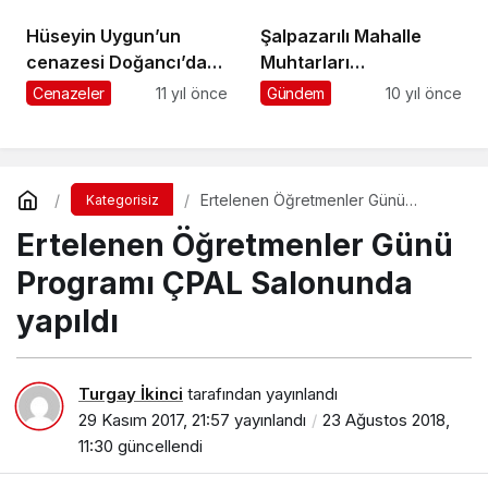
tanımadı
Hüseyin Uygun’un
Şalpazarılı Mahalle
cenazesi Doğancı’da
Muhtarları
toprağa verildi
Cumhurbaşkanlığı
Cenazeler
11 yıl önce
Gündem
10 yıl önce
Külliyesinde ağırlandı
Ertelenen Öğretmenler Günü
Kategorisiz
Programı ÇPAL Salonunda yapıldı
Ertelenen Öğretmenler Günü
Programı ÇPAL Salonunda
yapıldı
Turgay İkinci
tarafından yayınlandı
29 Kasım 2017, 21:57
yayınlandı
23 Ağustos 2018,
11:30
güncellendi