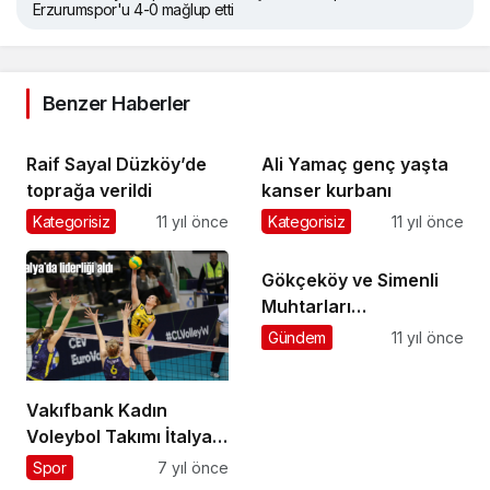
Erzurumspor'u 4-0 mağlup etti
Benzer Haberler
Raif Sayal Düzköy’de
Ali Yamaç genç yaşta
toprağa verildi
kanser kurbanı
Kategorisiz
11 yıl önce
Kategorisiz
11 yıl önce
Gökçeköy ve Simenli
Muhtarları
Cumhurbaşkanlığı
Gündem
11 yıl önce
Külliyesinde Muhtarlar
Toplantısına katıldı
Vakıfbank Kadın
Voleybol Takımı İtalyan
ekibi Savino Del Bene
Spor
7 yıl önce
Scandicci’ye şans