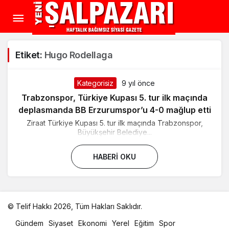
Etiket:
Hugo Rodellaga
Kategorisiz
9 yıl önce
Trabzonspor, Türkiye Kupası 5. tur ilk maçında
deplasmanda BB Erzurumspor’u 4-0 mağlup etti
Ziraat Türkiye Kupası 5. tur ilk maçında Trabzonspor,
Büyükşehir Belediye...
HABERI OKU
© Telif Hakkı 2026, Tüm Hakları Saklıdır.
malatya
Gündem
Siyaset
Ekonomi
Yerel
Eğitim
Spor
oto