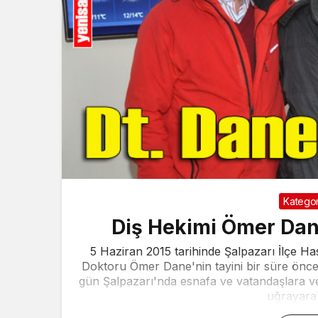
Kategor
Diş Hekimi Ömer Dane
5 Haziran 2015 tarihinde Şalpazarı İlçe Has
Doktoru Ömer Dane'nin tayini bir süre önc
gün Şalpazarı'nda esnafa ve vatandaşlara ve
uğrayarak