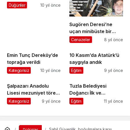
Düğünler
10 yıl önce
Sugören Deresi’ne
uçan minibüste bir
genç hayatını kaybetti
Cenazeler
8 yıl önce
Emin Tunç Dereköy’de
10 Kasım’da Atatürk’ü
toprağa verildi
saygıyla andık
Kategorisiz
10 yıl önce
Eğitim
9 yıl önce
Şalpazarı Anadolu
Tuzla Belediyesi
Lisesi mezuniyet töreni
Doğancı İlk ve
yapıldı
Ortaokulu
Kategorisiz
9 yıl önce
Eğitim
11 yıl önce
Öğrencilerini sevindirdi
Sahil Güvenlik, boğulmalara karşı
Düğünler