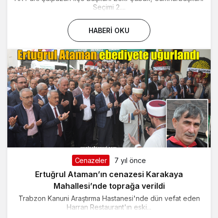
Seçimi 2....
HABERI OKU
Cenazeler
7 yıl önce
Ertuğrul Ataman’ın cenazesi Karakaya
Mahallesi’nde toprağa verildi
Trabzon Kanuni Araştırma Hastanesi'nde dün vefat eden
Harran Restaurant'ın eski...