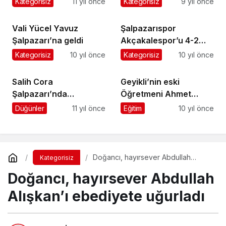
Kategorisiz
11 yıl önce
Kategorisiz
9 yıl önce
Vali Yücel Yavuz
Şalpazarıspor
Şalpazarı’na geldi
Akçakalespor’u 4-2
mağlup etti
Kategorisiz
10 yıl önce
Kategorisiz
10 yıl önce
Salih Cora
Geyikli’nin eski
Şalpazarı’nda
Öğretmeni Ahmet
partililerle kucaklaştı
Sarıkan Kurtoğlu vefat
Düğünler
11 yıl önce
Eğitim
10 yıl önce
etti
Doğancı, hayırsever Abdullah
Kategorisiz
Alışkan’ı ebediyete uğurladı
Doğancı, hayırsever Abdullah
Alışkan’ı ebediyete uğurladı