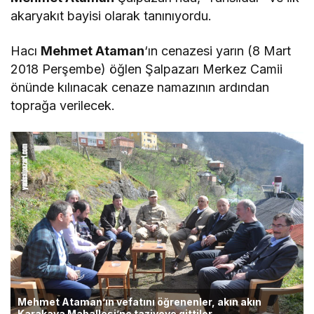
akaryakıt bayisi olarak tanınıyordu.
Hacı
Mehmet Ataman
‘ın cenazesi yarın (8 Mart
2018 Perşembe) öğlen Şalpazarı Merkez Camii
önünde kılınacak cenaze namazının ardından
toprağa verilecek.
Mehmet Ataman’ın vefatını öğrenenler, akın akın
Karakaya Mahallesi’ne taziyeye gittiler
.