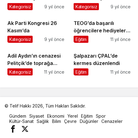
saygıyla andık
mağlup etti
Kategorisiz
9 yıl önce
Kategorisiz
9 yıl önce
Ak Parti Kongresi 26
TEOG’da başarılı
Kasım’da
öğrencilere hediyeleri
dağıtıldı
Kategorisiz
9 yıl önce
Eğitim
11 yıl önce
Adil Aydın’ın cenazesi
Şalpazarı ÇPAL’de
Pelitçik’de toprağa
kermes düzenlendi
verildi
Kategorisiz
11 yıl önce
Eğitim
11 yıl önce
© Telif Hakkı 2026, Tüm Hakları Saklıdır.
malatya
Gündem
Siyaset
Ekonomi
Yerel
Eğitim
Spor
oto
Kültür-Sanat
Sağlık
Bilim
Çevre
Düğünler
Cenazeler
kiralama
parça
eşya
taşıma