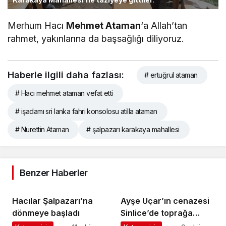
Merhum Hacı
Mehmet Ataman
‘a Allah’tan
rahmet, yakınlarına da başsağlığı diliyoruz.
Haberle ilgili daha fazlası:
# ertuğrul ataman
# Hacı mehmet ataman vefat etti
# işadamı sri lanka fahri konsolosu atilla ataman
# Nurettin Ataman
# şalpazarı karakaya mahallesi
Benzer Haberler
Hacılar Şalpazarı’na
Ayşe Uçar’ın cenazesi
dönmeye başladı
Sinlice’de toprağa
verildi