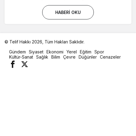
HABERI OKU
© Telif Hakkı 2026, Tüm Hakları Saklıdır.
malatya
Gündem
Siyaset
Ekonomi
Yerel
Eğitim
Spor
oto
Kültür-Sanat
Sağlık
Bilim
Çevre
Düğünler
Cenazeler
kiralama
parça
eşya
taşıma
evden
eve
nakliyat
istanbul
evden
eve
nakliyat
casino
slot
siteleri
en
iyi