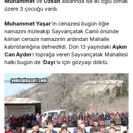
Muhammet
ve
Özkan
adlarında ise iki oğlu olmak
üzere 3 çocuğu vardı.
Muhammet Yaşar
‘ın cenazesi bugün öğle
namazını müteakip Sayvançatak Camii önünde
kılınan cenaze namazının ardından Mahalle
kabristanlığına defnedildi. Dün 13 yaşındaki
Aşkın
Can Aydın
‘ı toprağa veren Sayvançatak Mahallesi
halkı bugün de ‘
Dayı
‘sı için gözyaşı döktü.