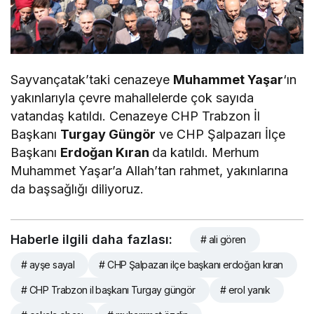
Sayvançatak’taki cenazeye
Muhammet Yaşar
‘ın
yakınlarıyla çevre mahallelerde çok sayıda
vatandaş katıldı. Cenazeye CHP Trabzon İl
Başkanı
Turgay Güngör
ve CHP Şalpazarı İlçe
Başkanı
Erdoğan Kıran
da katıldı. Merhum
Muhammet Yaşar’a Allah’tan rahmet, yakınlarına
da başsağlığı diliyoruz.
Haberle ilgili daha fazlası:
# ali gören
# ayşe sayal
# CHP Şalpazarı ilçe başkanı erdoğan kıran
# CHP Trabzon il başkanı Turgay güngör
# erol yanık