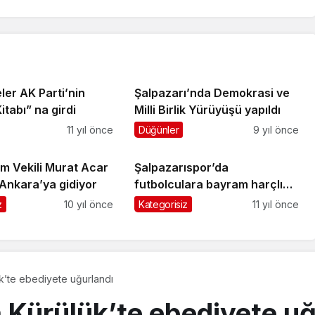
ler AK Parti’nin
Şalpazarı’nda Demokrasi ve
itabı” na girdi
Milli Birlik Yürüyüşü yapıldı
11 yıl önce
Düğünler
9 yıl önce
 Vekili Murat Acar
Şalpazarıspor’da
 Ankara’ya gidiyor
futbolculara bayram harçlığı
dağıtıldı
z
10 yıl önce
Kategorisiz
11 yıl önce
k’te ebediyete uğurlandı
 Kürülük’te ebediyete uğ