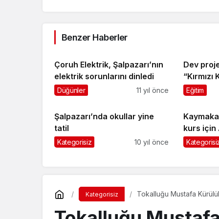
Benzer Haberler
Çoruh Elektrik, Şalpazarı’nın
Dev proje
elektrik sorunlarını dinledi
“Kırmızı K
Düğünler
11 yıl önce
Eğitim
Şalpazarı’nda okullar yine
Kaymakam
tatil
kurs için
Kategorisiz
10 yıl önce
Kategorisi
Tokalluğu Mustafa Kürülü
Kategorisiz
Tokalluğu Mustafa