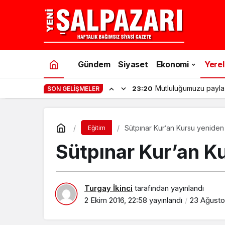
Gündem
Siyaset
Ekonomi
Yerel
Mutluluğumuzu payla
23:20
SON GELIŞMELER
Sütpınar Kur’an Kursu yeniden
Eğitim
Sütpınar Kur’an K
Turgay İkinci
tarafından yayınlandı
2 Ekim 2016, 22:58
yayınlandı
23 Ağustos