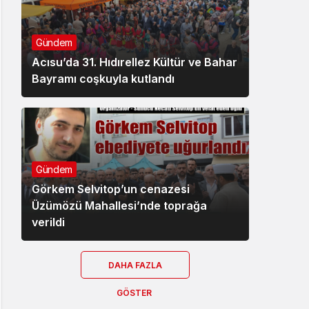
Gündem
Acısu’da 31. Hıdırellez Kültür ve Bahar
Bayramı coşkuyla kutlandı
Gündem
Görkem Selvitop’un cenazesi
Üzümözü Mahallesi’nde toprağa
verildi
DAHA FAZLA
GÖSTER