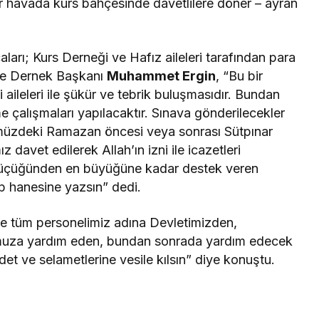
r havada kurs bahçesinde davetlilere döner – ayran
arı; Kurs Derneği ve Hafız aileleri tarafından para
si ve Dernek Başkanı
Muhammet Ergin
, “Bu bir
i aileleri ile şükür ve tebrik buluşmasıdır. Bundan
e çalışmaları yapılacaktır. Sınava gönderilecekler
önümüzdeki Ramazan öncesi veya sonrası Sütpınar
 davet edilerek Allah’ın izni ile icazetleri
 küçüğünden en büyüğüne kadar destek veren
p hanesine yazsın” dedi.
e tüm personelimiz adına Devletimizden,
umuza yardım eden, bundan sonrada yardım edecek
det ve selametlerine vesile kılsın” diye konuştu.