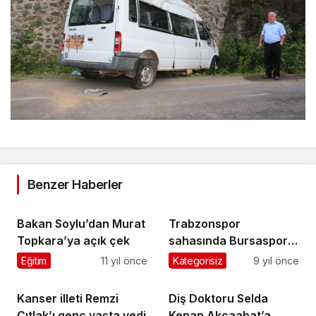
Benzer Haberler
Bakan Soylu’dan Murat
Trabzonspor
Topkara’ya açık çek
sahasında Bursaspor’a
2-1 mağlup oldu
Eğitim
11 yıl önce
Kategorisiz
9 yıl önce
Kanser illeti Remzi
Diş Doktoru Selda
Çıtlak’ı genç yaşta yedi
Kenan Akçaabat’a