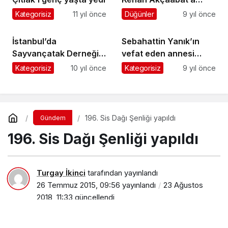
gelin gitti
Kategorisiz
11 yıl önce
Düğünler
9 yıl önce
İstanbul’da
Sebahattin Yanık’ın
Sayvançatak Derneği
vefat eden annesi
kermes düzenledi
Çamlıca’da toprağa
Kategorisiz
10 yıl önce
Kategorisiz
9 yıl önce
verildi
196. Sis Dağı Şenliği yapıldı
Gündem
196. Sis Dağı Şenliği yapıldı
Turgay İkinci
tarafından yayınlandı
26 Temmuz 2015, 09:56
yayınlandı
23 Ağustos
2018, 11:33
güncellendi