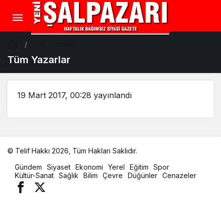
Tüm Yazarlar
Tüm Yazarlar
19 Mart 2017, 00:28
yayınlandı
© Telif Hakkı 2026, Tüm Hakları Saklıdır.
malatya
Gündem
Siyaset
Ekonomi
Yerel
Eğitim
Spor
oto
Kültür-Sanat
Sağlık
Bilim
Çevre
Düğünler
Cenazeler
kiralama
parça
eşya
taşıma
evden
eve