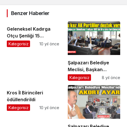
Benzer Haberler
Geleneksel Kadırga
Otçu Şenliği 15
Temmuz Cuma günü
Kategorisiz
10 yıl önce
yapılacak
Şalpazarı Belediye
Meclisi, Başkan
Kurukız’a hizmet binası
Kategorisiz
8 yıl önce
için İlbank A.Ş.’den
ilave borçlanma yetkisi
Kros İl Birincileri
verdi
ödüllendirildi
Kategorisiz
10 yıl önce
Şalpazarı Belediye