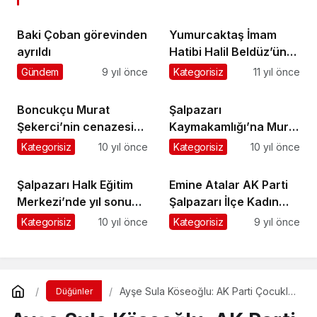
Baki Çoban görevinden
Yumurcaktaş İmam
ayrıldı
Hatibi Halil Beldüz’ün
vefat eden annesi
Gündem
9 yıl önce
Kategorisiz
11 yıl önce
toprağa verildi
Boncukçu Murat
Şalpazarı
Şekerci’nin cenazesi
Kaymakamlığı’na Murat
toprağa verildi
Acar görevlendirildi
Kategorisiz
10 yıl önce
Kategorisiz
10 yıl önce
Şalpazarı Halk Eğitim
Emine Atalar AK Parti
Merkezi’nde yıl sonu
Şalpazarı İlçe Kadın
sergisi açıldı
Kolları Başkanlığı’na
Kategorisiz
10 yıl önce
Kategorisiz
9 yıl önce
yeniden seçildi
Ayşe Sula Köseoğlu: AK Parti Çocuklar
Düğünler
için çalışıyor