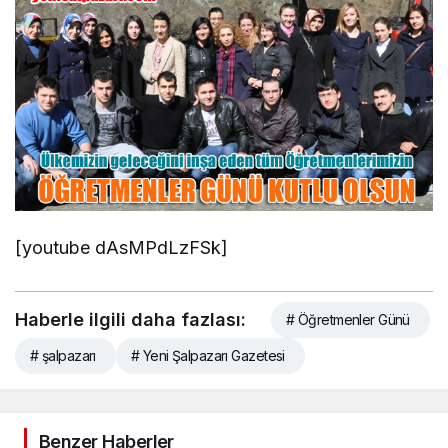
[youtube dAsMPdLzFSk]
Haberle ilgili daha fazlası:
# Öğretmenler Günü
# şalpazarı
# Yeni Şalpazarı Gazetesi
Benzer Haberler