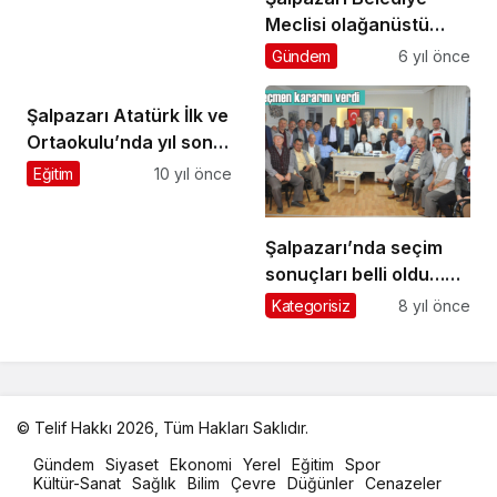
Meclisi olağanüstü
toplandı
Gündem
6 yıl önce
Şalpazarı Atatürk İlk ve
Ortaokulu’nda yıl sonu
programı düzenlendi
Eğitim
10 yıl önce
Şalpazarı’nda seçim
sonuçları belli oldu…
İşte kesin olmayan ilk
Kategorisiz
8 yıl önce
sonuçlar
© Telif Hakkı 2026, Tüm Hakları Saklıdır.
malatya
Gündem
Siyaset
Ekonomi
Yerel
Eğitim
Spor
oto
Kültür-Sanat
Sağlık
Bilim
Çevre
Düğünler
Cenazeler
kiralama