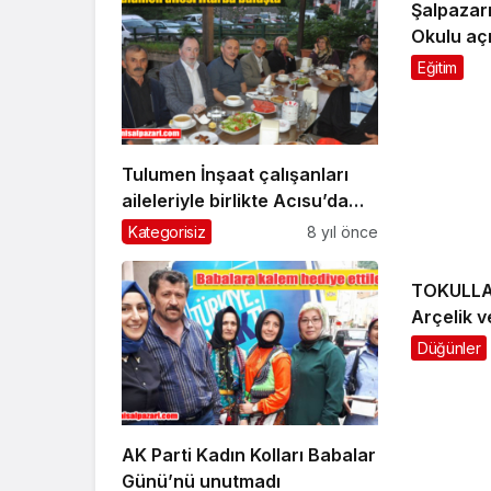
Şalpazar
Okulu aç
onayland
Eğitim
Tulumen İnşaat çalışanları
aileleriyle birlikte Acısu’da
oruç açtı
Kategorisiz
8 yıl önce
TOKULLAR
Arçelik 
aaçıyor
Düğünler
AK Parti Kadın Kolları Babalar
Günü’nü unutmadı