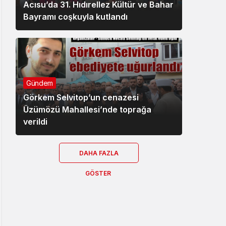
Acısu’da 31. Hıdırellez Kültür ve Bahar
Bayramı coşkuyla kutlandı
Gündem
Görkem Selvitop’un cenazesi
Üzümözü Mahallesi’nde toprağa
verildi
DAHA FAZLA
GÖSTER