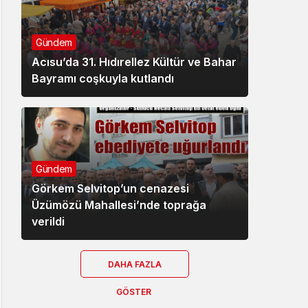
Gündem
Acısu’da 31. Hıdırellez Kültür ve Bahar
Bayramı coşkuyla kutlandı
Gündem
Görkem Selvitop’un cenazesi
Üzümözü Mahallesi’nde toprağa
verildi
DAHA FAZLA
GÖSTER