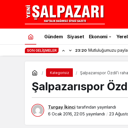
Gündem
Siyaset
Ekonomi
Yerel
Mutluluğumuzu payla
23:20
SON GELIŞMELER
Şalpazarıspor Özdil’i raha
Kategorisiz
Şalpazarıspor Özdil
Turgay İkinci
tarafından yayınlandı
6 Ocak 2016, 22:05
yayınlandı
23 Ağusto