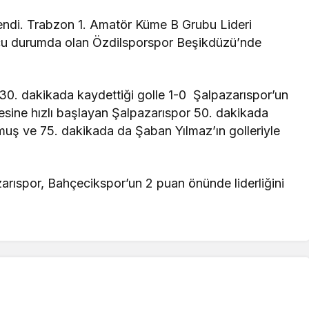
yendi. Trabzon 1. Amatör Küme B Grubu Lideri
ncu durumda olan Özdilsporspor Beşikdüzü’nde
 30. dakikada kaydettiği golle 1-0 Şalpazarıspor’un
resine hızlı başlayan Şalpazarıspor 50. dakikada
uş ve 75. dakikada da Şaban Yılmaz’ın golleriyle
arıspor, Bahçecikspor’un 2 puan önünde liderliğini