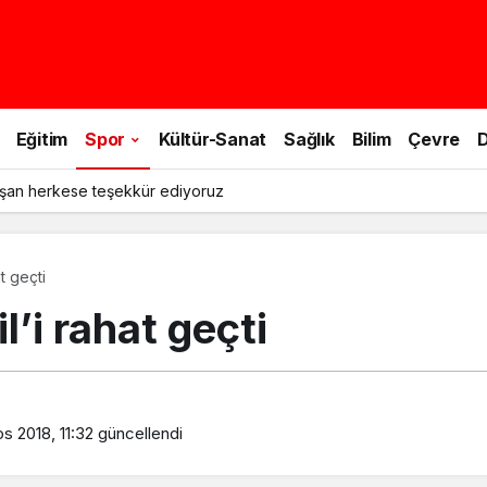
Eğitim
Spor
Kültür-Sanat
Sağlık
Bilim
Çevre
D
şan herkese teşekkür ediyoruz
t geçti
’i rahat geçti
s 2018, 11:32
güncellendi