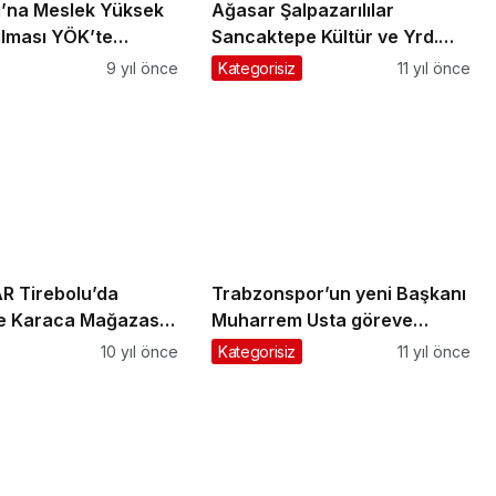
ı’na Meslek Yüksek
Ağasar Şalpazarılılar
ılması YÖK’te
Sancaktepe Kültür ve Yrd.
ı
Derneği Kongre İlanı
9 yıl önce
Kategorisiz
11 yıl önce
 Tirebolu’da
Trabzonspor’un yeni Başkanı
ve Karaca Mağazası
Muharrem Usta göreve
resmen başladı
10 yıl önce
Kategorisiz
11 yıl önce