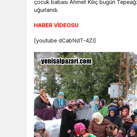
çocuk babası Ahmet Kılıç bugün Tepeağz
uğurlandı.
HABER VİDEOSU
[youtube dCabNdT-4ZI]