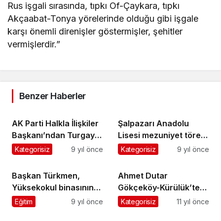
Rus işgali sırasında, tıpkı Of-Çaykara, tıpkı
Akçaabat-Tonya yörelerinde olduğu gibi işgale
karşı önemli direnişler göstermişler, şehitler
vermişlerdir.”
Benzer Haberler
AK Parti Halkla İlişkiler
Şalpazarı Anadolu
Başkanı’ndan Turgay
Lisesi mezuniyet töreni
İkinci’ye ziyaret
yapıldı
Kategorisiz
9 yıl önce
Kategorisiz
9 yıl önce
Başkan Türkmen,
Ahmet Dutar
Yüksekokul binasının
Gökçeköy-Kürülük’te
hızlıca
ebediyete uğurlandı
Eğitim
9 yıl önce
Kategorisiz
11 yıl önce
tamamlanacağını