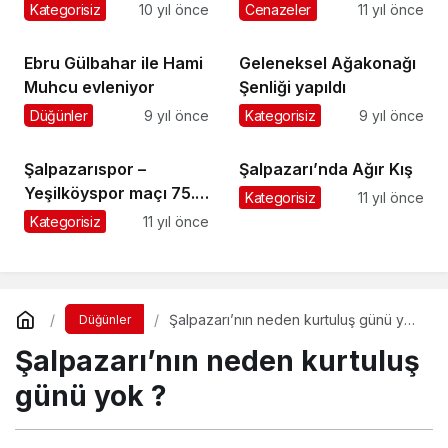
oldu
toprağa verildi
Kategorisiz
10 yıl önce
Cenazeler
11 yıl önce
Ebru Gülbahar ile Hami
Geleneksel Ağakonağı
Muhcu evleniyor
Şenliği yapıldı
Düğünler
9 yıl önce
Kategorisiz
9 yıl önce
Şalpazarıspor –
Şalpazarı’nda Ağır Kış
Yeşilköyspor maçı 75.
Kategorisiz
11 yıl önce
dakikada tatil edildi
Kategorisiz
11 yıl önce
Şalpazarı’nın neden kurtuluş günü yok
Düğünler
?
Şalpazarı’nın neden kurtuluş
günü yok ?