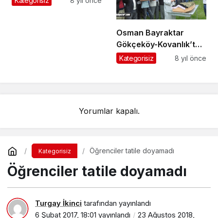
Kategorisiz
8 yıl önce
Osman Bayraktar
Gökçeköy-Kovanlık’ta
ebediyete uğurlandı
Kategorisiz
8 yıl önce
Yorumlar kapalı.
Öğrenciler tatile doyamadı
Kategorisiz
Öğrenciler tatile doyamadı
Turgay İkinci
tarafından yayınlandı
6 Şubat 2017, 18:01
yayınlandı
23 Ağustos 2018,