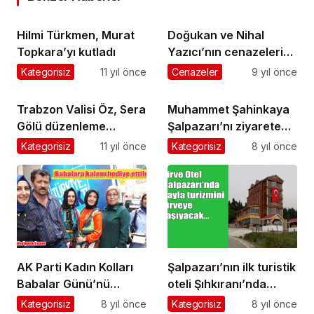
Hilmi Türkmen, Murat
Doğukan ve Nihal
Topkara’yı kutladı
Yazıcı’nın cenazeleri
Denizli’de toprağa
Kategorisiz
11 yıl önce
Cenazeler
9 yıl önce
verildi
Trabzon Valisi Öz, Sera
Muhammet Şahinkaya
Gölü düzenleme
Şalpazarı’nı ziyarete
çalışmalarını inceledi
geldi
Kategorisiz
11 yıl önce
Kategorisiz
8 yıl önce
AK Parti Kadın Kolları
Şalpazarı’nın ilk turistik
Babalar Günü’nü
oteli Şıhkıranı’nda
unutmadı
hizmete açıldı
Kategorisiz
8 yıl önce
Kategorisiz
8 yıl önce