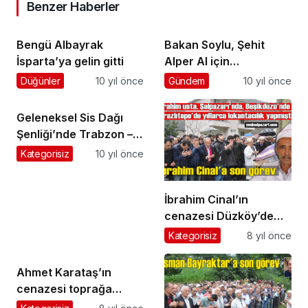
Benzer Haberler
Bengü Albayrak
Bakan Soylu, Şehit
İsparta’ya gelin gitti
Alper Al için
Şalpazarı’na geldi
Düğünler
10 yıl önce
Gündem
10 yıl önce
Geleneksel Sis Dağı
Şenliği’nde Trabzon –
Giresun elele
Kategorisiz
10 yıl önce
İbrahim Cinal’ın
cenazesi Düzköy’de
toprağa verildi
Kategorisiz
8 yıl önce
Ahmet Karataş’ın
cenazesi toprağa
verildi