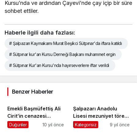
Kursu’nda ve ardından Çayevi’nde çay içip bir süre
sohbet ettiler.
Haberle ilgili daha fazlası:
# Şalpazarı Kaymakamı Murat Beşikci Sütpınar'da iftara katıldı
# Sütpınar kur'an Kursu Derneği Başkanı muhammet ergin
# Sütpınar Kur'an Kursu'nda hayırseverlere iftar verildi
Benzer Haberler
Emekli Başmüfettiş Ali
Şalpazarı Anadolu
Cirit’in cenazesi
Lisesi mezuniyet töreni
Güdün’de toprağa
yapıldı
Düğünler
10 yıl önce
Kategorisiz
9 yıl önce
verildi