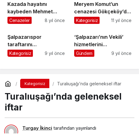
Kazada hayatını
Meryem Komut’un
kaybeden Mehmet
cenazesi Gökçeköy’de
Yılmaz, Sugören
toprağa verildi
Cenazeler
8 yıl önce
Kategorisiz
11 yıl önce
Mahallesi’nde
gözyaşlarıyla toprağa
Şalpazarıspor
‘Şalpazarı’nın Vekili’
verildi
taraftarını
hizmetlerini
Trabzon’daki maça
sürdürüyor…
Kategorisiz
9 yıl önce
Gündem
9 yıl önce
bekliyor
Turalıuşağı’nda geleneksel iftar
Kategorisiz
Turalıuşağı’nda geleneksel
iftar
Turgay İkinci
tarafından yayınlandı
12 Haziran 2017, 13:56
yayınlandı
23 Ağustos 2018,