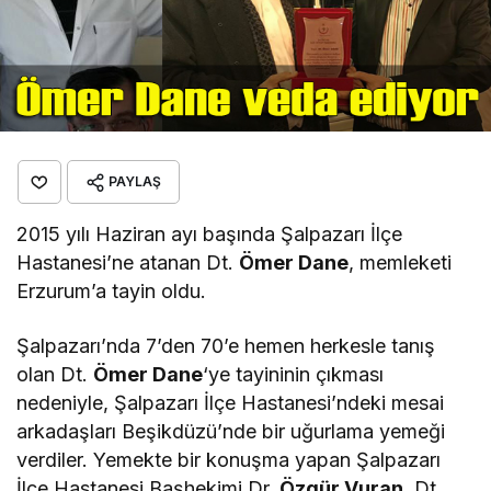
PAYLAŞ
2015 yılı Haziran ayı başında Şalpazarı İlçe
Hastanesi’ne atanan Dt.
Ömer Dane
, memleketi
Erzurum’a tayin oldu.
Şalpazarı’nda 7’den 70’e hemen herkesle tanış
olan Dt.
Ömer Dane
‘ye tayininin çıkması
nedeniyle, Şalpazarı İlçe Hastanesi’ndeki mesai
arkadaşları Beşikdüzü’nde bir uğurlama yemeği
verdiler. Yemekte bir konuşma yapan Şalpazarı
İlçe Hastanesi Başhekimi Dr.
Özgür Vuran
, Dt.