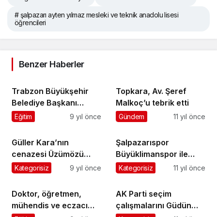
# şalpazarı ayten yılmaz mesleki ve teknik anadolu lisesi
öğrencileri
Benzer Haberler
Trabzon Büyükşehir
Topkara, Av. Şeref
Belediye Başkanı
Malkoç’u tebrik etti
Şalpazarı’ndaydı
Eğitim
9 yıl önce
Gündem
11 yıl önce
Güller Kara’nın
Şalpazarıspor
cenazesi Üzümözü
Büyüklimanspor ile
Mahallesi’nde toprağa
berabere kaldı
Kategorisiz
9 yıl önce
Kategorisiz
11 yıl önce
verildi
Doktor, öğretmen,
AK Parti seçim
mühendis ve eczacı
çalışmalarını Güdün