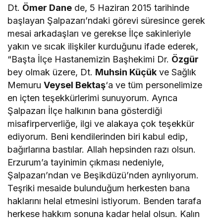
Dt.
Ömer Dane
de, 5 Haziran 2015 tarihinde
başlayan Şalpazarı’ndaki görevi süresince gerek
mesai arkadaşları ve gerekse İlçe sakinleriyle
yakın ve sıcak ilişkiler kurduğunu ifade ederek,
“Başta İlçe Hastanemizin Başhekimi Dr.
Özgür
bey olmak üzere, Dt.
Muhsin Küçük
ve Sağlık
Memuru
Veysel Bektaş
‘a ve tüm personelimize
en içten teşekkürlerimi sunuyorum. Ayrıca
Şalpazarı İlçe halkının bana gösterdiği
misafirperverliğe, ilgi ve alakaya çok teşekkür
ediyorum. Beni kendilerinden biri kabul edip,
bağırlarına bastılar. Allah hepsinden razı olsun.
Erzurum’a tayinimin çıkması nedeniyle,
Şalpazarı’ndan ve Beşikdüzü’nden ayrılıyorum.
Teşriki mesaide bulunduğum herkesten bana
haklarını helal etmesini istiyorum. Benden tarafa
herkese hakkım sonuna kadar helal olsun. Kalın