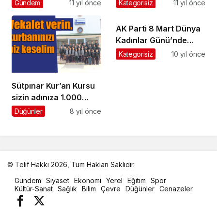
dolandırıcılara karşı
Gündem
11 yıl önce
Kategorisiz
11 yıl önce
uyardı
AK Parti 8 Mart Dünya
Kadınlar Günü’nde
çiçek dağıttı
Kategorisiz
10 yıl önce
Sütpınar Kur’an Kursu
sizin adınıza 1.000
TL’ye kurban kestiriyor
Düğünler
8 yıl önce
© Telif Hakkı 2026, Tüm Hakları Saklıdır.
malatya
Gündem
Siyaset
Ekonomi
Yerel
Eğitim
Spor
oto
Kültür-Sanat
Sağlık
Bilim
Çevre
Düğünler
Cenazeler
kiralama
parça
eşya
taşıma