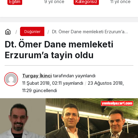
adayları, Doğancı
Mahallesi’nde
Eğitim
9 yıl önce
Kategorisiz
11 yıl önce
öğrencilerini sevindirdi
sürdürdü
Dt. Ömer Dane memleketi Erzurum’a
Düğünler
tayin oldu
Dt. Ömer Dane memleketi
Erzurum’a tayin oldu
Turgay İkinci
tarafından yayınlandı
11 Şubat 2018, 02:11
yayınlandı
23 Ağustos 2018,
11:29
güncellendi