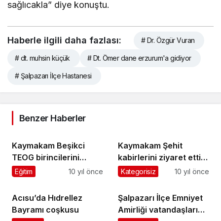
sağlıcakla” diye konuştu.
Haberle ilgili daha fazlası:
# Dr. Özgür Vuran
# dt. muhsin küçük
# Dt. Ömer dane erzurum'a gidiyor
# Şalpazarı İlçe Hastanesi
Benzer Haberler
Kaymakam Beşikci
Kaymakam Şehit
TEOG birincilerini
kabirlerini ziyaret etti,
altınla ödüllendirdi
Şehit yakınlarını evinde
Eğitim
10 yıl önce
Kategorisiz
10 yıl önce
ağırladı
Acısu’da Hıdrellez
Şalpazarı İlçe Emniyet
Bayramı coşkusu
Amirliği vatandaşları