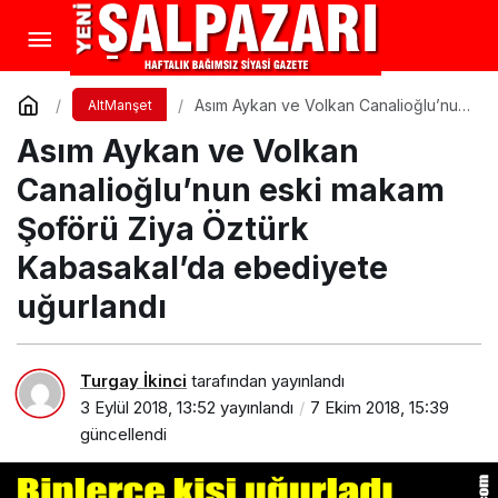
Asım Aykan ve Volkan Canalioğlu’nun
AltManşet
eski makam Şoförü Ziya Öztürk
Asım Aykan ve Volkan
Kabasakal’da ebediyete uğurlandı
Canalioğlu’nun eski makam
Şoförü Ziya Öztürk
Kabasakal’da ebediyete
uğurlandı
Turgay İkinci
tarafından yayınlandı
3 Eylül 2018, 13:52
yayınlandı
7 Ekim 2018, 15:39
güncellendi