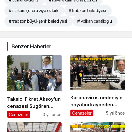
# makam şoförü ziya öztürk
# trabzon belediyesi
# trabzon büyükşehir belediyesi
# volkan canalioğlu
Benzer Haberler
Koronavirüs nedeniyle
Taksici Fikret Aksoy’un
hayatını kaybeden
cenazesi Sugören
Mustafa Özdemir’in
Mahallesi’nde toprağa
Cenazeler
5 yıl önce
Cenazeler
3 yıl önce
cenazesi Turalıuşağı
verildi
Mahallesi’nde toprağa