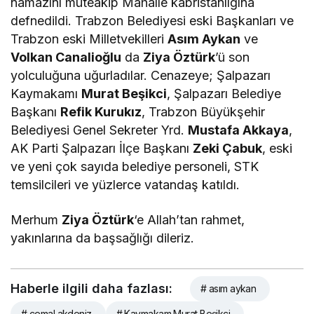
namazını müteakip Mahalle kabristanlığına
defnedildi. Trabzon Belediyesi eski Başkanları ve
Trabzon eski Milletvekilleri
Asım Aykan
ve
Volkan Canalioğlu
da
Ziya Öztürk
’ü son
yolculuğuna uğurladılar. Cenazeye; Şalpazarı
Kaymakamı
Murat Beşikci
, Şalpazarı Belediye
Başkanı
Refik Kurukız
, Trabzon Büyükşehir
Belediyesi Genel Sekreter Yrd.
Mustafa Akkaya
,
AK Parti Şalpazarı İlçe Başkanı
Zeki Çabuk
, eski
ve yeni çok sayıda belediye personeli, STK
temsilcileri ve yüzlerce vatandaş katıldı.
Merhum
Ziya Öztürk
‘e Allah’tan rahmet,
yakınlarına da başsağlığı dileriz.
Haberle ilgili daha fazlası:
# asım aykan
# cemal akdeniz
# Kaymakam Murat Beşikci