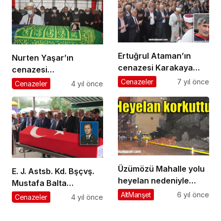
verildi
Ertuğrul Ataman’ın
Nurten Yaşar’ın
cenazesi Karakaya
cenazesi
Mahallesi’nde toprağa
Sayvançatak’ta
Cenazeler
7 yıl önce
Cenazeler
4 yıl önce
verildi
toprağa verildi
Üzümözü Mahalle yolu
E. J. Astsb. Kd. Bşçvş.
heyelan nedeniyle
Mustafa Balta
ulaşıma kapatıldı
Geyikli’de son
AltManşet
6 yıl önce
Cenazeler
4 yıl önce
yolculuğuna uğurlandı