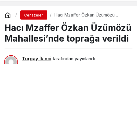
Hacı Mzaffer Özkan Üzümözü
Cenazeler
Mahallesi’nde toprağa verildi
Hacı Mzaffer Özkan Üzümözü
Mahallesi’nde toprağa verildi
Turgay İkinci
tarafından yayınlandı
27 Ağustos 2018, 21:20
yayınlandı
21 Eylül 2018,
15:10
güncellendi